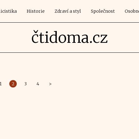
icistika
Historie
Zdraví a styl
Společnost
Osobn
čtidoma.cz
1
2
3
4
>