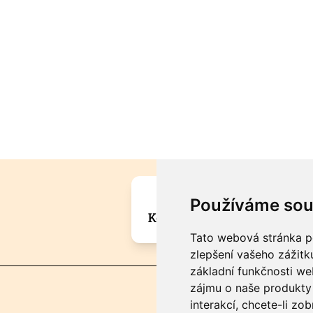
Máte zajímavou informa
Používáme sou
Kontaktujte šéfredaktora Mar
Tato webová stránka po
zlepšení vašeho zážitku
základní funkčnosti w
zájmu o naše produkty 
interakcí
,
chcete-li zob