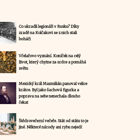
Co ukradli legionáři v Rusku? Díky
zradě na Kolčakovi se z nich stali
boháči
Včelařovo vyznání. Koníček na celý
život, který chytne za srdce a pomáhá
světu
Mexický král Maxmilián panoval velice
krátce. Byl jako šachová figurka a
poprava na sebe nenechala dlouho
čekat
Štědrovečerní večeře. Stát od státu to je
jiné. Některé národy ani rybu nejedí