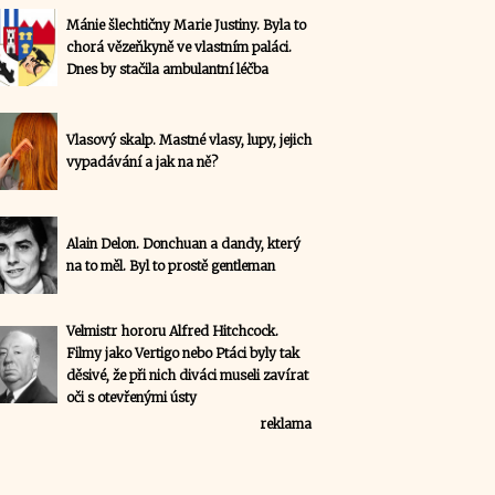
Mánie šlechtičny Marie Justiny. Byla to
chorá vězeňkyně ve vlastním paláci.
Dnes by stačila ambulantní léčba
Vlasový skalp. Mastné vlasy, lupy, jejich
vypadávání a jak na ně?
Alain Delon. Donchuan a dandy, který
na to měl. Byl to prostě gentleman
Velmistr hororu Alfred Hitchcock.
Filmy jako Vertigo nebo Ptáci byly tak
děsivé, že při nich diváci museli zavírat
oči s otevřenými ústy
reklama