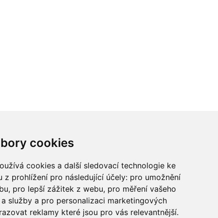
ci? Chcete spolupracovat?
bory cookies
tina Chalupu:
chalupa@ctidoma.cz
užívá cookies a další sledovací technologie ke
 z prohlížení pro následující účely:
pro umožnění
ebu
,
pro lepší zážitek z webu
,
pro měření vašeho
a služby a pro personalizaci marketingových
razovat reklamy které jsou pro vás relevantnější
.