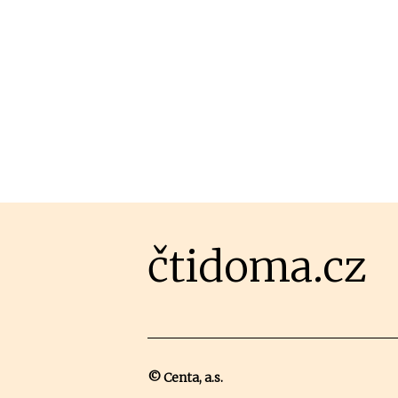
čtidoma.cz
© Centa, a.s.