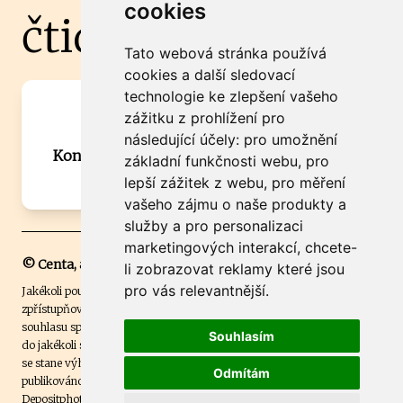
cookies
čtidoma.cz
Tato webová stránka používá
cookies a další sledovací
technologie ke zlepšení vašeho
Máte zajímavou informaci? Chcete
zážitku z prohlížení pro
spolupracovat?
následující účely:
pro umožnění
Kontaktujte šéfredaktora Martina Chalupu:
základní funkčnosti webu
,
pro
chalupa@ctidoma.cz
lepší zážitek z webu
,
pro měření
vašeho zájmu o naše produkty a
služby a pro personalizaci
marketingových interakcí
,
chcete-
© Centa, a.s.
li zobrazovat reklamy které jsou
pro vás relevantnější
.
Jakékoli použití obsahu včetně převzetí, šíření či dalšího užití a
zpřístupňování textových či obrazových materiálů bez písemného
souhlasu společnosti Centa,a.s. je zakázáno. Čtenář svým přihlášením
Souhlasím
do jakékoli soutěže na našem webu dává souhlas s tím, že v případě, že
se stane výhercem této soutěže, může být jeho jméno na webu
Odmítám
publikováno. Centa, a.s. využívala licenci ČTK a využívá fotografie z
Depositphotos
.