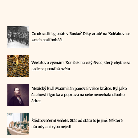
Co ukradli legionáři v Rusku? Díky zradě na Kolčakovi se
z nich stali boháči
Včelařovo vyznání. Koníček na celý život, který chytne za
srdce a pomáhá světu
Mexický král Maxmilián panoval velice krátce. Byl jako
šachová figurka a poprava na sebe nenechala dlouho
čekat
Štědrovečerní večeře. Stát od státu to je jiné. Některé
národy ani rybu nejedí