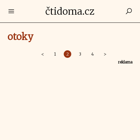
čtidoma.cz
Open main menu
otoky
<
1
2
3
4
>
reklama