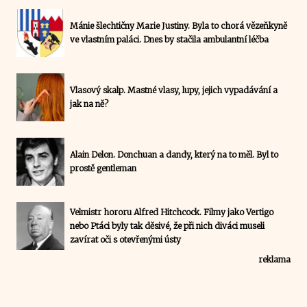
Mánie šlechtičny Marie Justiny. Byla to chorá vězeňkyně
ve vlastním paláci. Dnes by stačila ambulantní léčba
Vlasový skalp. Mastné vlasy, lupy, jejich vypadávání a
jak na ně?
Alain Delon. Donchuan a dandy, který na to měl. Byl to
prostě gentleman
Velmistr hororu Alfred Hitchcock. Filmy jako Vertigo
nebo Ptáci byly tak děsivé, že při nich diváci museli
zavírat oči s otevřenými ústy
reklama