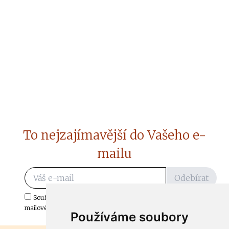
To nejzajímavější do Vašeho e-
mailu
Odebírat
Souhlasím s odběrem důležitých zpráv ze ČtiDoma.cz do mé e-
mailové schránky.
Používáme soubory