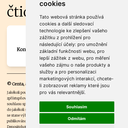
cookies
čtidoma.cz
Tato webová stránka používá
cookies a další sledovací
technologie ke zlepšení vašeho
Máte zajímavou informaci? Chcete
zážitku z prohlížení pro
spolupracovat?
následující účely:
pro umožnění
Kontaktujte šéfredaktora Martina Chalupu:
základní funkčnosti webu
,
pro
chalupa@ctidoma.cz
lepší zážitek z webu
,
pro měření
vašeho zájmu o naše produkty a
služby a pro personalizaci
marketingových interakcí
,
chcete-
© Centa, a.s.
li zobrazovat reklamy které jsou
pro vás relevantnější
.
Jakékoli použití obsahu včetně převzetí, šíření či dalšího užití a
zpřístupňování textových či obrazových materiálů bez písemného
souhlasu společnosti Centa,a.s. je zakázáno. Čtenář svým přihlášením
Souhlasím
do jakékoli soutěže na našem webu dává souhlas s tím, že v případě, že
se stane výhercem této soutěže, může být jeho jméno na webu
Odmítám
publikováno. Centa, a.s. využívala licenci ČTK a využívá fotografie z
Depositphotos
.