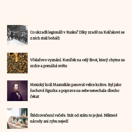
Co ukradli legionáři v Rusku? Díky zradě na Kolčakovi se
z nich stali boháči
Včelařovo vyznání. Koníček na celý život, který chytne za
srdce a pomáhá světu
Mexický král Maxmilián panoval velice krátce. Byl jako
šachová figurka a poprava na sebe nenechala dlouho
čekat
Štědrovečerní večeře. Stát od státu to je jiné. Některé
národy ani rybu nejedí