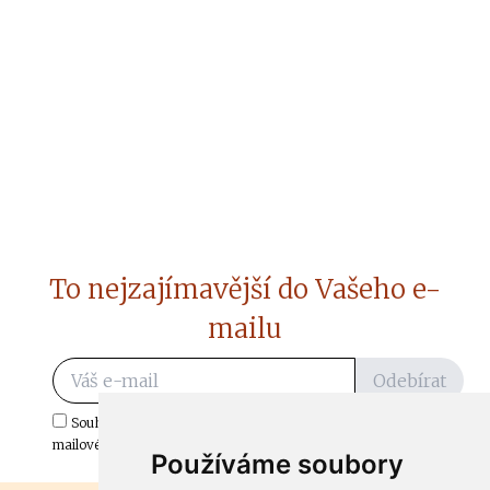
To nejzajímavější do Vašeho e-
mailu
Odebírat
Souhlasím s odběrem důležitých zpráv ze ČtiDoma.cz do mé e-
mailové schránky.
Používáme soubory