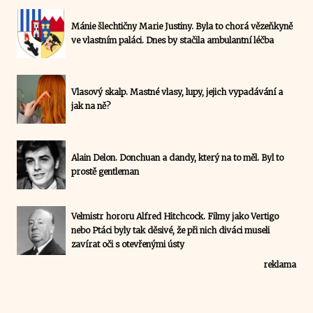
Mánie šlechtičny Marie Justiny. Byla to chorá vězeňkyně
ve vlastním paláci. Dnes by stačila ambulantní léčba
Vlasový skalp. Mastné vlasy, lupy, jejich vypadávání a
jak na ně?
Alain Delon. Donchuan a dandy, který na to měl. Byl to
prostě gentleman
Velmistr hororu Alfred Hitchcock. Filmy jako Vertigo
nebo Ptáci byly tak děsivé, že při nich diváci museli
zavírat oči s otevřenými ústy
reklama