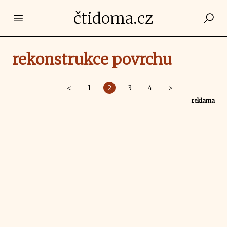
čtidoma.cz
Open main menu
rekonstrukce povrchu
<
1
2
3
4
>
reklama