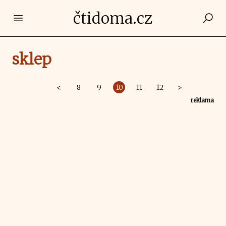
čtidoma.cz
Open main menu
sklep
<
8
9
10
11
12
>
reklama