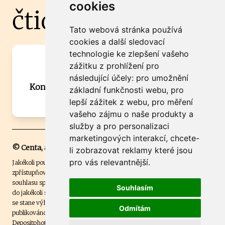
cookies
čtidoma.cz
Tato webová stránka používá
cookies a další sledovací
technologie ke zlepšení vašeho
Máte zajímavou informaci? Chcete
zážitku z prohlížení pro
spolupracovat?
následující účely:
pro umožnění
Kontaktujte šéfredaktora Martina Chalupu:
základní funkčnosti webu
,
pro
chalupa@ctidoma.cz
lepší zážitek z webu
,
pro měření
vašeho zájmu o naše produkty a
služby a pro personalizaci
marketingových interakcí
,
chcete-
© Centa, a.s.
li zobrazovat reklamy které jsou
pro vás relevantnější
.
Jakékoli použití obsahu včetně převzetí, šíření či dalšího užití a
zpřístupňování textových či obrazových materiálů bez písemného
souhlasu společnosti Centa,a.s. je zakázáno. Čtenář svým přihlášením
Souhlasím
do jakékoli soutěže na našem webu dává souhlas s tím, že v případě, že
se stane výhercem této soutěže, může být jeho jméno na webu
Odmítám
publikováno. Centa, a.s. využívala licenci ČTK a využívá fotografie z
Depositphotos
.