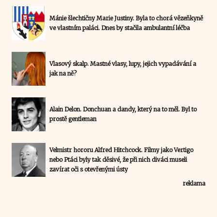
Mánie šlechtičny Marie Justiny. Byla to chorá vězeňkyně
ve vlastním paláci. Dnes by stačila ambulantní léčba
Vlasový skalp. Mastné vlasy, lupy, jejich vypadávání a
jak na ně?
Alain Delon. Donchuan a dandy, který na to měl. Byl to
prostě gentleman
Velmistr hororu Alfred Hitchcock. Filmy jako Vertigo
nebo Ptáci byly tak děsivé, že při nich diváci museli
zavírat oči s otevřenými ústy
reklama