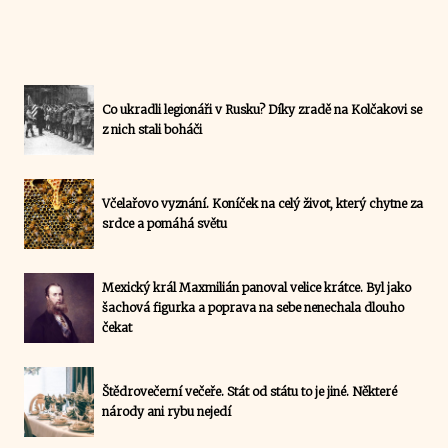
Co ukradli legionáři v Rusku? Díky zradě na Kolčakovi se
z nich stali boháči
Včelařovo vyznání. Koníček na celý život, který chytne za
srdce a pomáhá světu
Mexický král Maxmilián panoval velice krátce. Byl jako
šachová figurka a poprava na sebe nenechala dlouho
čekat
Štědrovečerní večeře. Stát od státu to je jiné. Některé
národy ani rybu nejedí