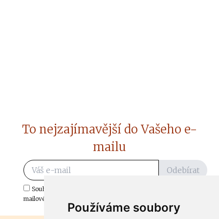
To nejzajímavější do Vašeho e-
mailu
Odebírat
Souhlasím s odběrem důležitých zpráv ze ČtiDoma.cz do mé e-
mailové schránky.
Používáme soubory