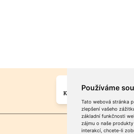
Máte zajímavou informa
Používáme sou
Kontaktujte šéfredaktora Mar
Tato webová stránka po
zlepšení vašeho zážitku
základní funkčnosti w
zájmu o naše produkty 
interakcí
,
chcete-li zob