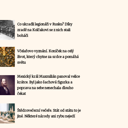
Co ukradli legionáři v Rusku? Díky
zradě na Kolčakovi se z nich stali
boháči
Včelařovo vyznání. Koníček na celý
život, který chytne za srdce a pomáhá
světu
Mexický král Maxmilián panoval velice
krátce. Byl jako šachová figurka a
poprava na sebe nenechala dlouho
čekat
Štědrovečerní večeře. Stát od státu to je
jiné. Některé národy ani rybu nejedí