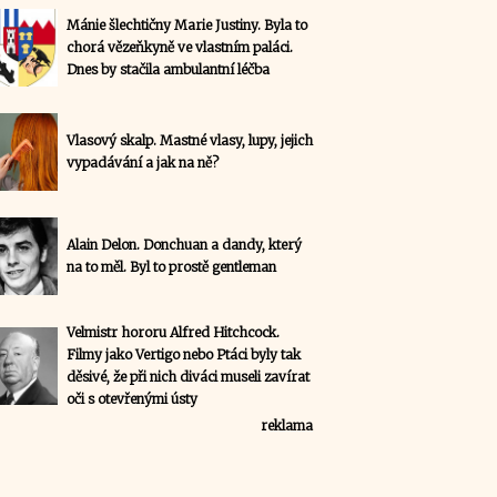
Mánie šlechtičny Marie Justiny. Byla to
chorá vězeňkyně ve vlastním paláci.
Dnes by stačila ambulantní léčba
Vlasový skalp. Mastné vlasy, lupy, jejich
vypadávání a jak na ně?
Alain Delon. Donchuan a dandy, který
na to měl. Byl to prostě gentleman
Velmistr hororu Alfred Hitchcock.
Filmy jako Vertigo nebo Ptáci byly tak
děsivé, že při nich diváci museli zavírat
oči s otevřenými ústy
reklama