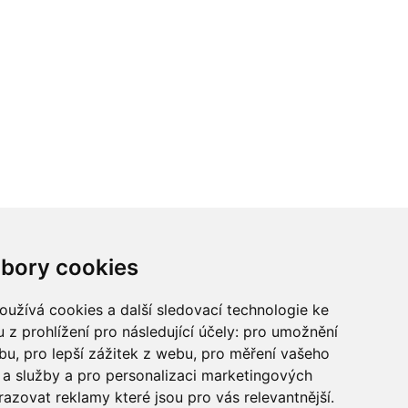
ci? Chcete spolupracovat?
bory cookies
tina Chalupu:
chalupa@ctidoma.cz
užívá cookies a další sledovací technologie ke
 z prohlížení pro následující účely:
pro umožnění
ebu
,
pro lepší zážitek z webu
,
pro měření vašeho
a služby a pro personalizaci marketingových
razovat reklamy které jsou pro vás relevantnější
.