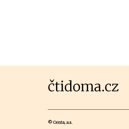
čtidoma.cz
© Centa, a.s.