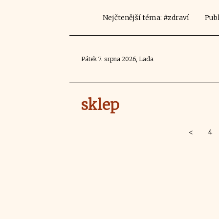
Nejčtenější téma: #zdraví
Publ
Pátek 7. srpna 2026, Lada
sklep
<
4