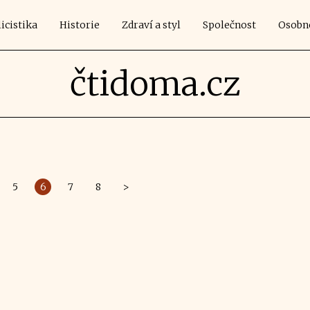
icistika
Historie
Zdraví a styl
Společnost
Osobn
čtidoma.cz
5
6
7
8
>