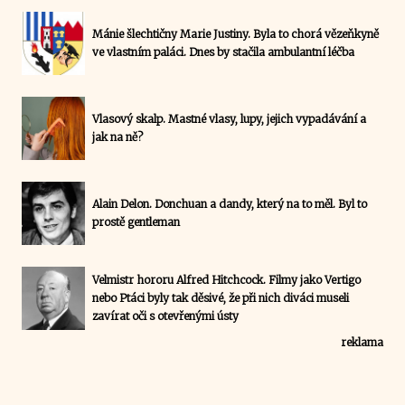
Mánie šlechtičny Marie Justiny. Byla to chorá vězeňkyně
ve vlastním paláci. Dnes by stačila ambulantní léčba
Vlasový skalp. Mastné vlasy, lupy, jejich vypadávání a
jak na ně?
Alain Delon. Donchuan a dandy, který na to měl. Byl to
prostě gentleman
Velmistr hororu Alfred Hitchcock. Filmy jako Vertigo
nebo Ptáci byly tak děsivé, že při nich diváci museli
zavírat oči s otevřenými ústy
reklama