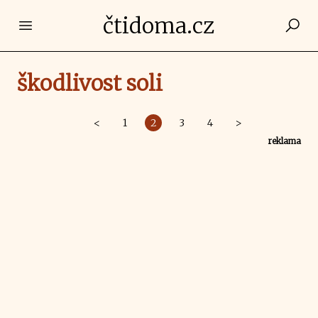
čtidoma.cz
Open main menu
škodlivost soli
<
1
2
3
4
>
reklama