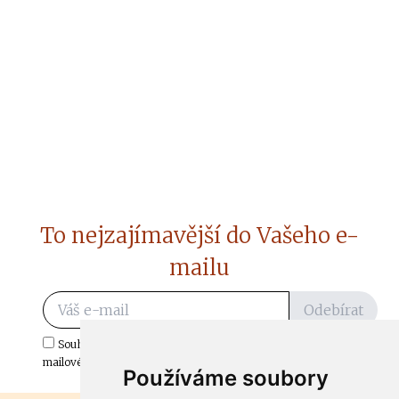
To nejzajímavější do Vašeho e-
mailu
Odebírat
Souhlasím s odběrem důležitých zpráv ze ČtiDoma.cz do mé e-
mailové schránky.
Používáme soubory