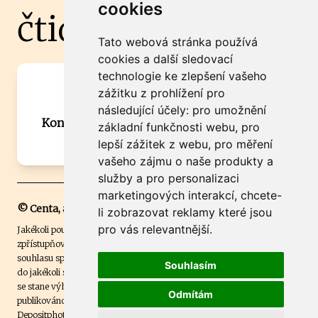
cookies
čtidoma.cz
Tato webová stránka používá
cookies a další sledovací
technologie ke zlepšení vašeho
Máte zajímavou informaci? Chcete
zážitku z prohlížení pro
spolupracovat?
následující účely:
pro umožnění
Kontaktujte šéfredaktora Martina Chalupu:
základní funkčnosti webu
,
pro
chalupa@ctidoma.cz
lepší zážitek z webu
,
pro měření
vašeho zájmu o naše produkty a
služby a pro personalizaci
marketingových interakcí
,
chcete-
© Centa, a.s.
li zobrazovat reklamy které jsou
pro vás relevantnější
.
Jakékoli použití obsahu včetně převzetí, šíření či dalšího užití a
zpřístupňování textových či obrazových materiálů bez písemného
souhlasu společnosti Centa,a.s. je zakázáno. Čtenář svým přihlášením
Souhlasím
do jakékoli soutěže na našem webu dává souhlas s tím, že v případě, že
se stane výhercem této soutěže, může být jeho jméno na webu
Odmítám
publikováno. Centa, a.s. využívala licenci ČTK a využívá fotografie z
Depositphotos
.