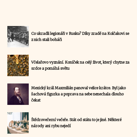
Co ukradli legionáři v Rusku? Díky zradě na Kolčakovi se
z nich stali boháči
Včelařovo vyznání. Koníček na celý život, který chytne za
srdce a pomáhá světu
Mexický král Maxmilián panoval velice krátce. Byl jako
šachová figurka a poprava na sebe nenechala dlouho
čekat
Štědrovečerní večeře. Stát od státu to je jiné. Některé
národy ani rybu nejedí