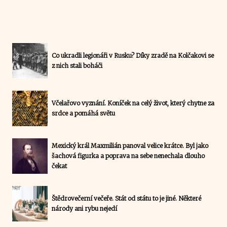
Co ukradli legionáři v Rusku? Díky zradě na Kolčakovi se
z nich stali boháči
Včelařovo vyznání. Koníček na celý život, který chytne za
srdce a pomáhá světu
Mexický král Maxmilián panoval velice krátce. Byl jako
šachová figurka a poprava na sebe nenechala dlouho
čekat
Štědrovečerní večeře. Stát od státu to je jiné. Některé
národy ani rybu nejedí