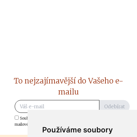
To nejzajímavější do Vašeho e-
mailu
Odebírat
Souhlasím s odběrem důležitých zpráv ze ČtiDoma.cz do mé e-
mailové schránky.
Používáme soubory