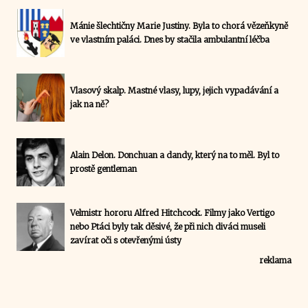
Mánie šlechtičny Marie Justiny. Byla to chorá vězeňkyně
ve vlastním paláci. Dnes by stačila ambulantní léčba
Vlasový skalp. Mastné vlasy, lupy, jejich vypadávání a
jak na ně?
Alain Delon. Donchuan a dandy, který na to měl. Byl to
prostě gentleman
Velmistr hororu Alfred Hitchcock. Filmy jako Vertigo
nebo Ptáci byly tak děsivé, že při nich diváci museli
zavírat oči s otevřenými ústy
reklama