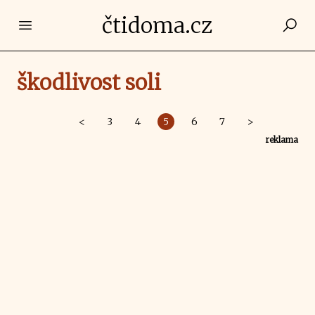
čtidoma.cz
Open main menu
škodlivost soli
<
3
4
5
6
7
>
reklama