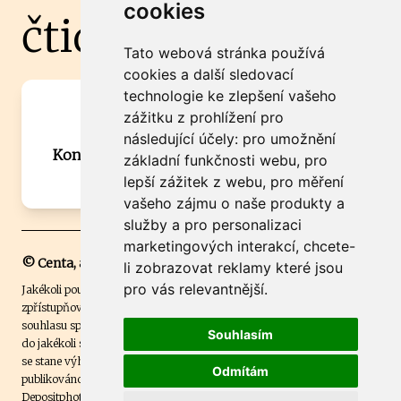
cookies
čtidoma.cz
Tato webová stránka používá
cookies a další sledovací
technologie ke zlepšení vašeho
Máte zajímavou informaci? Chcete
zážitku z prohlížení pro
spolupracovat?
následující účely:
pro umožnění
Kontaktujte šéfredaktora Martina Chalupu:
základní funkčnosti webu
,
pro
chalupa@ctidoma.cz
lepší zážitek z webu
,
pro měření
vašeho zájmu o naše produkty a
služby a pro personalizaci
marketingových interakcí
,
chcete-
© Centa, a.s.
li zobrazovat reklamy které jsou
pro vás relevantnější
.
Jakékoli použití obsahu včetně převzetí, šíření či dalšího užití a
zpřístupňování textových či obrazových materiálů bez písemného
souhlasu společnosti Centa,a.s. je zakázáno. Čtenář svým přihlášením
Souhlasím
do jakékoli soutěže na našem webu dává souhlas s tím, že v případě, že
se stane výhercem této soutěže, může být jeho jméno na webu
Odmítám
publikováno. Centa, a.s. využívala licenci ČTK a využívá fotografie z
Depositphotos
.