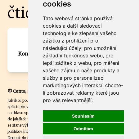
cookies
čtidoma.cz
Tato webová stránka používá
cookies a další sledovací
technologie ke zlepšení vašeho
Máte zajímavou informaci? Chcete
zážitku z prohlížení pro
spolupracovat?
následující účely:
pro umožnění
Kontaktujte šéfredaktora Martina Chalupu:
základní funkčnosti webu
,
pro
chalupa@ctidoma.cz
lepší zážitek z webu
,
pro měření
vašeho zájmu o naše produkty a
služby a pro personalizaci
marketingových interakcí
,
chcete-
© Centa, a.s.
li zobrazovat reklamy které jsou
pro vás relevantnější
.
Jakékoli použití obsahu včetně převzetí, šíření či dalšího užití a
zpřístupňování textových či obrazových materiálů bez písemného
souhlasu společnosti Centa,a.s. je zakázáno. Čtenář svým přihlášením
Souhlasím
do jakékoli soutěže na našem webu dává souhlas s tím, že v případě, že
se stane výhercem této soutěže, může být jeho jméno na webu
Odmítám
publikováno. Centa, a.s. využívala licenci ČTK a využívá fotografie z
Depositphotos
.