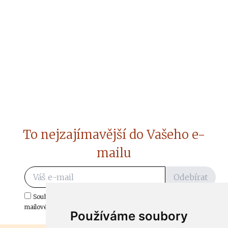
To nejzajímavější do Vašeho e-
mailu
Odebírat
Souhlasím s odběrem důležitých zpráv ze ČtiDoma.cz do mé e-
mailové schránky.
Používáme soubory