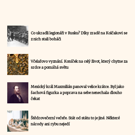
Co ukradli legionáři v Rusku? Díky zradě na Kolčakovi se
z nich stali boháči
Včelařovo vyznání. Koníček na celý život, který chytne za
srdce a pomáhá světu
Mexický král Maxmilián panoval velice krátce. Byl jako
šachová figurka a poprava na sebe nenechala dlouho
čekat
Štědrovečerní večeře. Stát od státu to je jiné. Některé
národy ani rybu nejedí