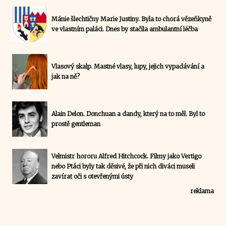
Mánie šlechtičny Marie Justiny. Byla to chorá vězeňkyně
ve vlastním paláci. Dnes by stačila ambulantní léčba
Vlasový skalp. Mastné vlasy, lupy, jejich vypadávání a
jak na ně?
Alain Delon. Donchuan a dandy, který na to měl. Byl to
prostě gentleman
Velmistr hororu Alfred Hitchcock. Filmy jako Vertigo
nebo Ptáci byly tak děsivé, že při nich diváci museli
zavírat oči s otevřenými ústy
reklama