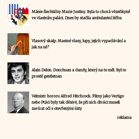
Mánie šlechtičny Marie Justiny. Byla to chorá vězeňkyně
ve vlastním paláci. Dnes by stačila ambulantní léčba
Vlasový skalp. Mastné vlasy, lupy, jejich vypadávání a
jak na ně?
Alain Delon. Donchuan a dandy, který na to měl. Byl to
prostě gentleman
Velmistr hororu Alfred Hitchcock. Filmy jako Vertigo
nebo Ptáci byly tak děsivé, že při nich diváci museli
zavírat oči s otevřenými ústy
reklama