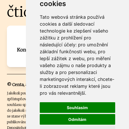
cookies
čtidoma.cz
Tato webová stránka používá
cookies a další sledovací
technologie ke zlepšení vašeho
Máte zajímavou informaci? Chcete
zážitku z prohlížení pro
spolupracovat?
následující účely:
pro umožnění
Kontaktujte šéfredaktora Martina Chalupu:
základní funkčnosti webu
,
pro
chalupa@ctidoma.cz
lepší zážitek z webu
,
pro měření
vašeho zájmu o naše produkty a
služby a pro personalizaci
marketingových interakcí
,
chcete-
© Centa, a.s.
li zobrazovat reklamy které jsou
pro vás relevantnější
.
Jakékoli použití obsahu včetně převzetí, šíření či dalšího užití a
zpřístupňování textových či obrazových materiálů bez písemného
souhlasu společnosti Centa,a.s. je zakázáno. Čtenář svým přihlášením
Souhlasím
do jakékoli soutěže na našem webu dává souhlas s tím, že v případě, že
se stane výhercem této soutěže, může být jeho jméno na webu
Odmítám
publikováno. Centa, a.s. využívala licenci ČTK a využívá fotografie z
Depositphotos
.