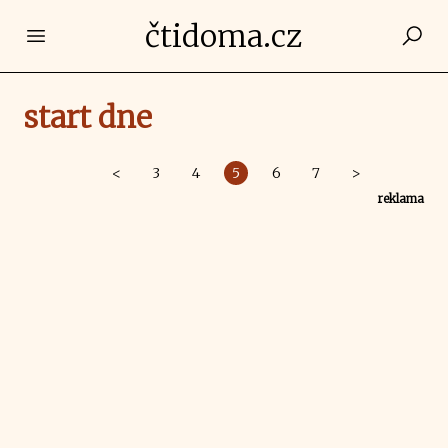
čtidoma.cz
Open main menu
start dne
<
3
4
5
6
7
>
reklama