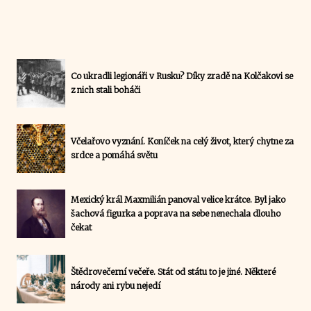
Co ukradli legionáři v Rusku? Díky zradě na Kolčakovi se
z nich stali boháči
Včelařovo vyznání. Koníček na celý život, který chytne za
srdce a pomáhá světu
Mexický král Maxmilián panoval velice krátce. Byl jako
šachová figurka a poprava na sebe nenechala dlouho
čekat
Štědrovečerní večeře. Stát od státu to je jiné. Některé
národy ani rybu nejedí