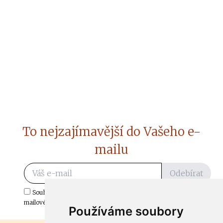
To nejzajímavější do Vašeho e-
mailu
Odebírat
Souhlasím s odběrem důležitých zpráv ze ČtiDoma.cz do mé e-
mailové schránky.
Používáme soubory