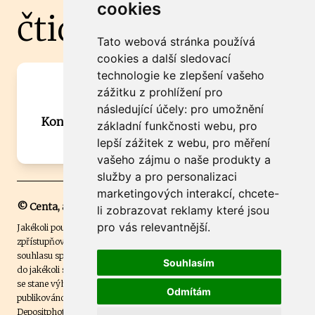
cookies
čtidoma.cz
Tato webová stránka používá
cookies a další sledovací
technologie ke zlepšení vašeho
Máte zajímavou informaci? Chcete
zážitku z prohlížení pro
spolupracovat?
následující účely:
pro umožnění
Kontaktujte šéfredaktora Martina Chalupu:
základní funkčnosti webu
,
pro
chalupa@ctidoma.cz
lepší zážitek z webu
,
pro měření
vašeho zájmu o naše produkty a
služby a pro personalizaci
marketingových interakcí
,
chcete-
© Centa, a.s.
li zobrazovat reklamy které jsou
pro vás relevantnější
.
Jakékoli použití obsahu včetně převzetí, šíření či dalšího užití a
zpřístupňování textových či obrazových materiálů bez písemného
souhlasu společnosti Centa,a.s. je zakázáno. Čtenář svým přihlášením
Souhlasím
do jakékoli soutěže na našem webu dává souhlas s tím, že v případě, že
se stane výhercem této soutěže, může být jeho jméno na webu
Odmítám
publikováno. Centa, a.s. využívala licenci ČTK a využívá fotografie z
Depositphotos
.