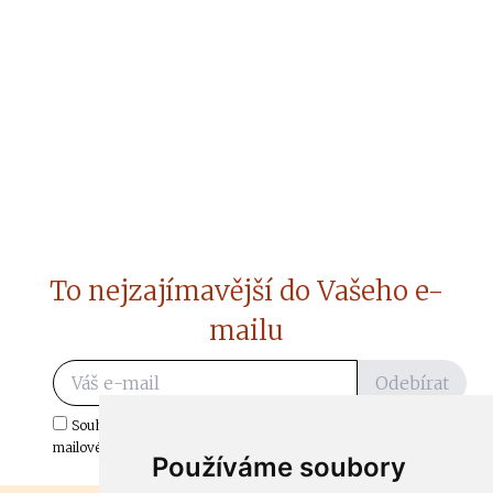
To nejzajímavější do Vašeho e-
mailu
Odebírat
Souhlasím s odběrem důležitých zpráv ze ČtiDoma.cz do mé e-
mailové schránky.
Používáme soubory