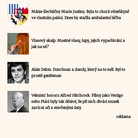
Mánie šlechtičny Marie Justiny. Byla to chorá vězeňkyně
ve vlastním paláci. Dnes by stačila ambulantní léčba
Vlasový skalp. Mastné vlasy, lupy, jejich vypadávání a
jak na ně?
Alain Delon. Donchuan a dandy, který na to měl. Byl to
prostě gentleman
Velmistr hororu Alfred Hitchcock. Filmy jako Vertigo
nebo Ptáci byly tak děsivé, že při nich diváci museli
zavírat oči s otevřenými ústy
reklama