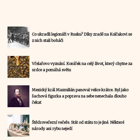
Co ukradli legionáři v Rusku? Díky zradě na Kolčakovi se
z nich stali boháči
Včelařovo vyznání. Koníček na celý život, který chytne za
srdce a pomáhá světu
Mexický král Maxmilián panoval velice krátce. Byl jako
šachová figurka a poprava na sebe nenechala dlouho
čekat
Štědrovečerní večeře. Stát od státu to je jiné. Některé
národy ani rybu nejedí