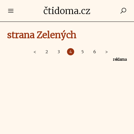
čtidoma.cz
Open main menu
strana Zelených
<
2
3
4
5
6
>
reklama