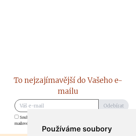
To nejzajímavější do Vašeho e-
mailu
Odebírat
Souhlasím s odběrem důležitých zpráv ze ČtiDoma.cz do mé e-
mailové schránky.
Používáme soubory