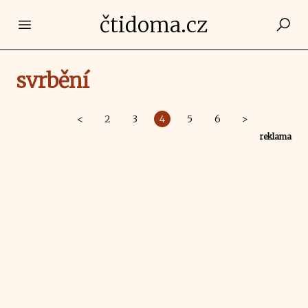
čtidoma.cz
Open main menu
svrbění
<
2
3
4
5
6
>
reklama