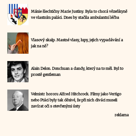
Mánie šlechtičny Marie Justiny. Byla to chorá vězeňkyně
ve vlastním paláci. Dnes by stačila ambulantní léčba
Vlasový skalp. Mastné vlasy, lupy, jejich vypadávání a
jak na ně?
Alain Delon. Donchuan a dandy, který na to měl. Byl to
prostě gentleman
Velmistr hororu Alfred Hitchcock. Filmy jako Vertigo
nebo Ptáci byly tak děsivé, že při nich diváci museli
zavírat oči s otevřenými ústy
reklama