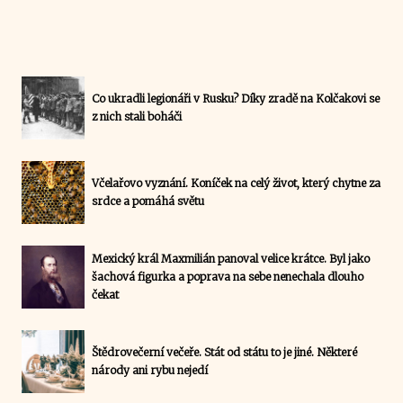
Co ukradli legionáři v Rusku? Díky zradě na Kolčakovi se
z nich stali boháči
Včelařovo vyznání. Koníček na celý život, který chytne za
srdce a pomáhá světu
Mexický král Maxmilián panoval velice krátce. Byl jako
šachová figurka a poprava na sebe nenechala dlouho
čekat
Štědrovečerní večeře. Stát od státu to je jiné. Některé
národy ani rybu nejedí