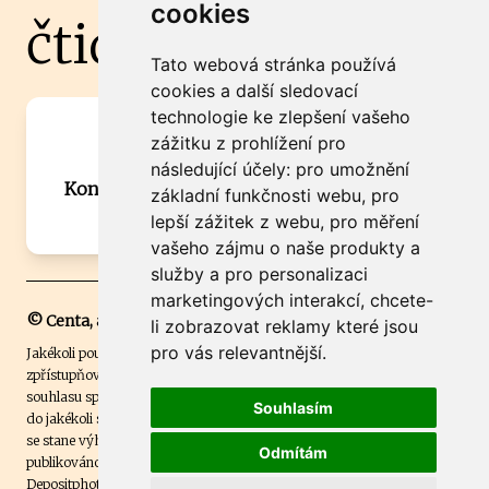
cookies
čtidoma.cz
Tato webová stránka používá
cookies a další sledovací
technologie ke zlepšení vašeho
Máte zajímavou informaci? Chcete
zážitku z prohlížení pro
spolupracovat?
následující účely:
pro umožnění
Kontaktujte šéfredaktora Martina Chalupu:
základní funkčnosti webu
,
pro
chalupa@ctidoma.cz
lepší zážitek z webu
,
pro měření
vašeho zájmu o naše produkty a
služby a pro personalizaci
marketingových interakcí
,
chcete-
© Centa, a.s.
li zobrazovat reklamy které jsou
pro vás relevantnější
.
Jakékoli použití obsahu včetně převzetí, šíření či dalšího užití a
zpřístupňování textových či obrazových materiálů bez písemného
souhlasu společnosti Centa,a.s. je zakázáno. Čtenář svým přihlášením
Souhlasím
do jakékoli soutěže na našem webu dává souhlas s tím, že v případě, že
se stane výhercem této soutěže, může být jeho jméno na webu
Odmítám
publikováno. Centa, a.s. využívala licenci ČTK a využívá fotografie z
Depositphotos
.