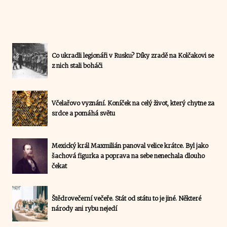
Co ukradli legionáři v Rusku? Díky zradě na Kolčakovi se
z nich stali boháči
Včelařovo vyznání. Koníček na celý život, který chytne za
srdce a pomáhá světu
Mexický král Maxmilián panoval velice krátce. Byl jako
šachová figurka a poprava na sebe nenechala dlouho
čekat
Štědrovečerní večeře. Stát od státu to je jiné. Některé
národy ani rybu nejedí