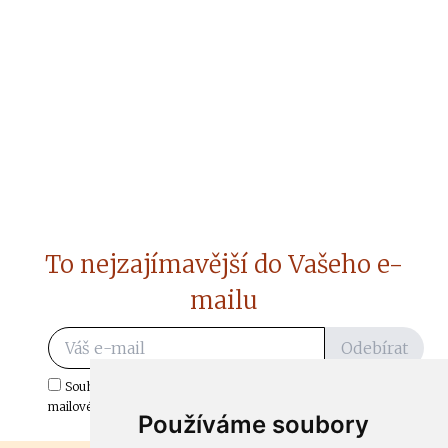
To nejzajímavější do Vašeho e-
mailu
Odebírat
Souhlasím s odběrem důležitých zpráv ze ČtiDoma.cz do mé e-
mailové schránky.
Používáme soubory