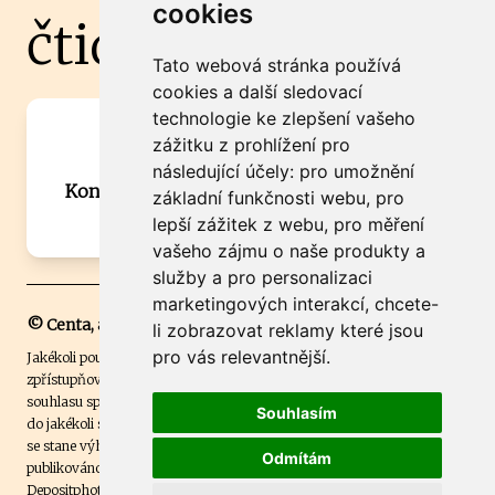
cookies
čtidoma.cz
Tato webová stránka používá
cookies a další sledovací
technologie ke zlepšení vašeho
Máte zajímavou informaci? Chcete
zážitku z prohlížení pro
spolupracovat?
následující účely:
pro umožnění
Kontaktujte šéfredaktora Martina Chalupu:
základní funkčnosti webu
,
pro
chalupa@ctidoma.cz
lepší zážitek z webu
,
pro měření
vašeho zájmu o naše produkty a
služby a pro personalizaci
marketingových interakcí
,
chcete-
© Centa, a.s.
li zobrazovat reklamy které jsou
pro vás relevantnější
.
Jakékoli použití obsahu včetně převzetí, šíření či dalšího užití a
zpřístupňování textových či obrazových materiálů bez písemného
souhlasu společnosti Centa,a.s. je zakázáno. Čtenář svým přihlášením
Souhlasím
do jakékoli soutěže na našem webu dává souhlas s tím, že v případě, že
se stane výhercem této soutěže, může být jeho jméno na webu
Odmítám
publikováno. Centa, a.s. využívala licenci ČTK a využívá fotografie z
Depositphotos
.