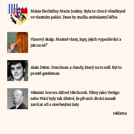
Mánie šlechtičny Marie Justiny. Byla to chorá vězeňkyně
ve vlastním paláci. Dnes by stačila ambulantní léčba
Vlasový skalp. Mastné vlasy, lupy, jejich vypadávání a
jak na ně?
Alain Delon. Donchuan a dandy, který na to měl. Byl to
prostě gentleman
Velmistr hororu Alfred Hitchcock. Filmy jako Vertigo
nebo Ptáci byly tak děsivé, že při nich diváci museli
zavírat oči s otevřenými ústy
reklama