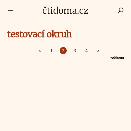
čtidoma.cz
Open main menu
testovací okruh
<
1
2
3
4
>
reklama