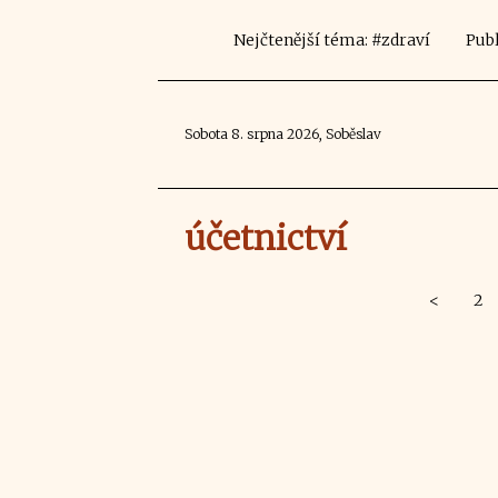
Nejčtenější téma: #zdraví
Publ
Sobota 8. srpna 2026, Soběslav
účetnictví
<
2