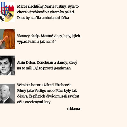
Mánie šlechtičny Marie Justiny. Byla to
chorá vězeňkyně ve vlastním paláci.
Dnes by stačila ambulantní léčba
Vlasový skalp. Mastné vlasy, lupy, jejich
vypadávání a jak na ně?
Alain Delon. Donchuan a dandy, který
na to měl. Byl to prostě gentleman
Velmistr hororu Alfred Hitchcock.
Filmy jako Vertigo nebo Ptáci byly tak
děsivé, že při nich diváci museli zavírat
oči s otevřenými ústy
reklama