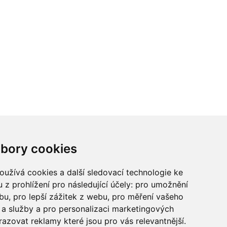
ci? Chcete spolupracovat?
bory cookies
tina Chalupu:
chalupa@ctidoma.cz
užívá cookies a další sledovací technologie ke
 z prohlížení pro následující účely:
pro umožnění
ebu
,
pro lepší zážitek z webu
,
pro měření vašeho
a služby a pro personalizaci marketingových
razovat reklamy které jsou pro vás relevantnější
.