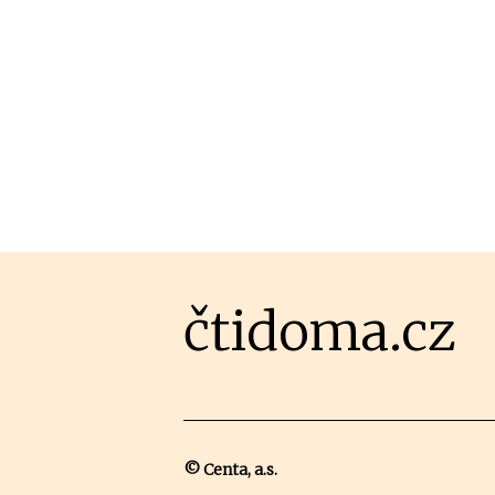
čtidoma.cz
© Centa, a.s.