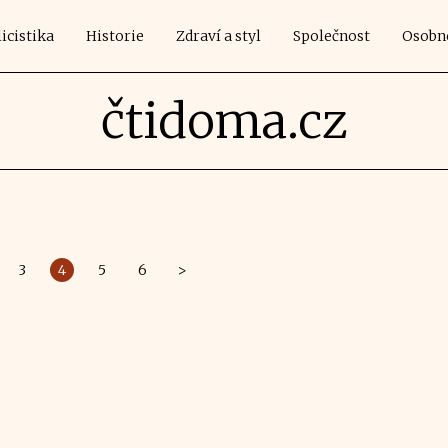
icistika
Historie
Zdraví a styl
Společnost
Osobn
čtidoma.cz
3
4
5
6
>