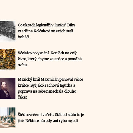
Co ukradli legionáři v Rusku? Díky
zradě na Kolčakovi se z nich stali
boháči
Včelařovo vyznání. Koníček na celý
život, který chytne za srdce a pomáhá
světu
Mexický král Maxmilián panoval velice
krátce. Byl jako šachová figurka a
poprava na sebe nenechala dlouho
čekat
Štědrovečerní večeře. Stát od státu to je
jiné. Některé národy ani rybu nejedí