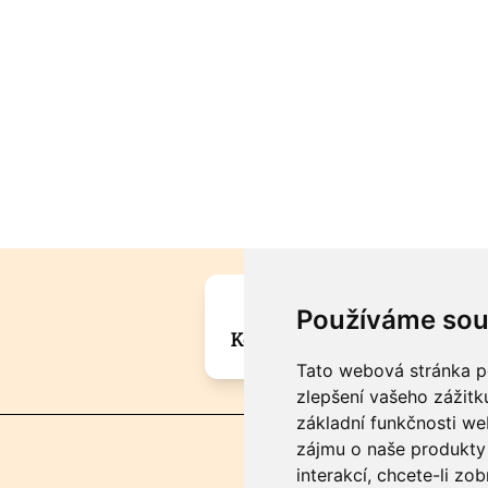
Máte zajímavou informa
Používáme sou
Kontaktujte šéfredaktora Mar
Tato webová stránka po
zlepšení vašeho zážitku
základní funkčnosti w
zájmu o naše produkty 
interakcí
,
chcete-li zob