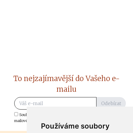
To nejzajímavější do Vašeho e-
mailu
Odebírat
Souhlasím s odběrem důležitých zpráv ze ČtiDoma.cz do mé e-
mailové schránky.
Používáme soubory