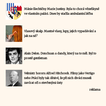
Mánie šlechtičny Marie Justiny. Byla to chorá vězeňkyně
ve vlastním paláci. Dnes by stačila ambulantní léčba
Vlasový skalp. Mastné vlasy, lupy, jejich vypadávání a
jak na ně?
Alain Delon. Donchuan a dandy, který na to měl. Byl to
prostě gentleman
Velmistr hororu Alfred Hitchcock. Filmy jako Vertigo
nebo Ptáci byly tak děsivé, že při nich diváci museli
zavírat oči s otevřenými ústy
reklama