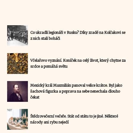
Co ukradli legionáři v Rusku? Díky zradě na Kolčakovi se
z nich stali boháči
Včelařovo vyznání. Koníček na celý život, který chytne za
srdce a pomáhá světu
Mexický král Maxmilián panoval velice krátce. Byl jako
šachová figurka a poprava na sebe nenechala dlouho
čekat
Štědrovečerní večeře. Stát od státu to je jiné. Některé
národy ani rybu nejedí