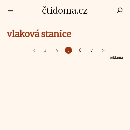
čtidoma.cz
Open main menu
vlaková stanice
<
3
4
5
6
7
>
reklama