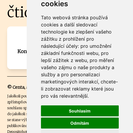
cookies
čtidoma.cz
Tato webová stránka používá
cookies a další sledovací
technologie ke zlepšení vašeho
Máte zajímavou informaci? Chcete
zážitku z prohlížení pro
spolupracovat?
následující účely:
pro umožnění
Kontaktujte šéfredaktora Martina Chalupu:
základní funkčnosti webu
,
pro
chalupa@ctidoma.cz
lepší zážitek z webu
,
pro měření
vašeho zájmu o naše produkty a
služby a pro personalizaci
marketingových interakcí
,
chcete-
© Centa, a.s.
li zobrazovat reklamy které jsou
pro vás relevantnější
.
Jakékoli použití obsahu včetně převzetí, šíření či dalšího užití a
zpřístupňování textových či obrazových materiálů bez písemného
souhlasu společnosti Centa,a.s. je zakázáno. Čtenář svým přihlášením
Souhlasím
do jakékoli soutěže na našem webu dává souhlas s tím, že v případě, že
se stane výhercem této soutěže, může být jeho jméno na webu
Odmítám
publikováno. Centa, a.s. využívala licenci ČTK a využívá fotografie z
Depositphotos
.