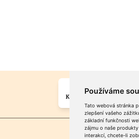
Máte zajímavou informa
Používáme sou
Kontaktujte šéfredaktora Mar
Tato webová stránka po
zlepšení vašeho zážitku
základní funkčnosti w
zájmu o naše produkty 
interakcí
,
chcete-li zob