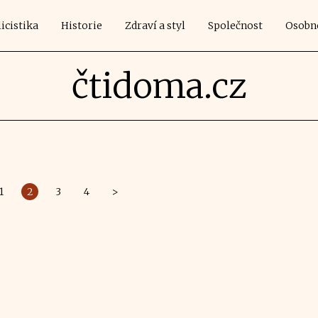
icistika
Historie
Zdraví a styl
Společnost
Osobn
čtidoma.cz
1
2
3
4
>