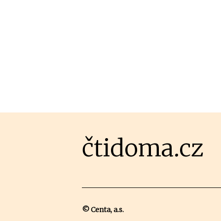
čtidoma.cz
© Centa, a.s.