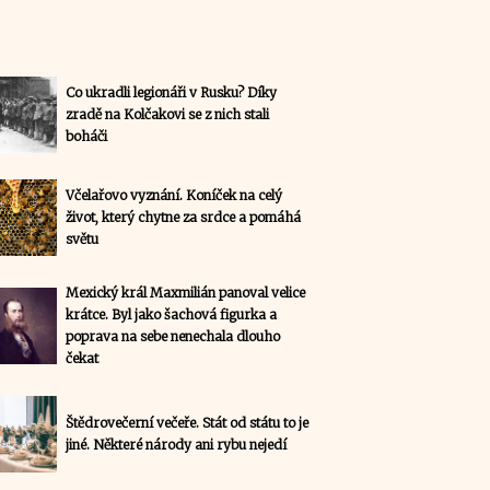
Co ukradli legionáři v Rusku? Díky
zradě na Kolčakovi se z nich stali
boháči
Včelařovo vyznání. Koníček na celý
život, který chytne za srdce a pomáhá
světu
Mexický král Maxmilián panoval velice
krátce. Byl jako šachová figurka a
poprava na sebe nenechala dlouho
čekat
Štědrovečerní večeře. Stát od státu to je
jiné. Některé národy ani rybu nejedí