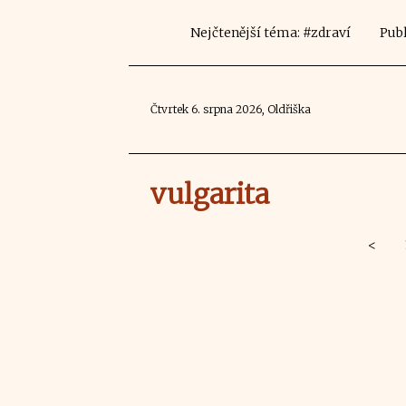
Nejčtenější téma: #zdraví
Publ
Čtvrtek 6. srpna 2026, Oldřiška
vulgarita
<