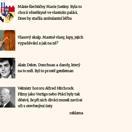
Mánie šlechtičny Marie Justiny. Byla to
chorá vězeňkyně ve vlastním paláci.
Dnes by stačila ambulantní léčba
Vlasový skalp. Mastné vlasy, lupy, jejich
vypadávání a jak na ně?
Alain Delon. Donchuan a dandy, který
na to měl. Byl to prostě gentleman
Velmistr hororu Alfred Hitchcock.
Filmy jako Vertigo nebo Ptáci byly tak
děsivé, že při nich diváci museli zavírat
oči s otevřenými ústy
reklama