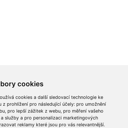
ci? Chcete spolupracovat?
bory cookies
tina Chalupu:
chalupa@ctidoma.cz
užívá cookies a další sledovací technologie ke
 z prohlížení pro následující účely:
pro umožnění
ebu
,
pro lepší zážitek z webu
,
pro měření vašeho
a služby a pro personalizaci marketingových
razovat reklamy které jsou pro vás relevantnější
.