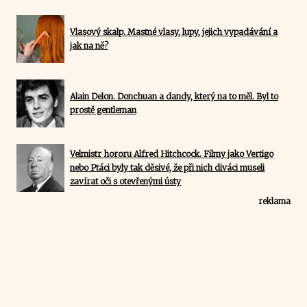
Vlasový skalp. Mastné vlasy, lupy, jejich vypadávání a
jak na ně?
Alain Delon. Donchuan a dandy, který na to měl. Byl to
prostě gentleman
Velmistr hororu Alfred Hitchcock. Filmy jako Vertigo
nebo Ptáci byly tak děsivé, že při nich diváci museli
zavírat oči s otevřenými ústy
reklama