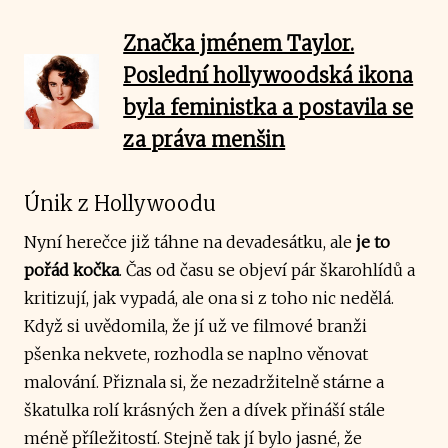
Značka jménem Taylor.
Poslední hollywoodská ikona
byla feministka a postavila se
za práva menšin
Únik z Hollywoodu
Nyní herečce již táhne na devadesátku, ale
je to
pořád kočka
. Čas od času se objeví pár škarohlídů a
kritizují, jak vypadá, ale ona si z toho nic nedělá.
Když si uvědomila, že jí už ve filmové branži
pšenka nekvete, rozhodla se naplno věnovat
malování. Přiznala si, že nezadržitelně stárne a
škatulka rolí krásných žen a dívek přináší stále
méně příležitostí. Stejně tak jí bylo jasné, že