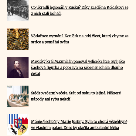
Co ukradli legionáři v Rusku? Díky zradě na Kolčakovi se
z nich stali boháči
Včelařovo vyznání. Koníček na celý život, který chytne za
srdce a pomáhá světu
Mexický král Maxmilián panoval velice krátce. Byl jako
šachová figurka a poprava na sebe nenechala dlouho
čekat
Štědrovečerní večeře. Stát od státu to je jiné. Některé
národy ani rybu nejedí
Mánie šlechtičny Marie Justiny. Byla to chorá vězeňkyně
ve vlastním paláci. Dnes by stačila ambulantní léčba