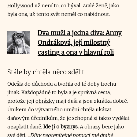
Hollywood
už není to, co býval. Zralé ženě, jako
byla ona, už tento svět neměl co nabídnout.
Dva muži a jedna diva: Anny
Ondráková, její milostný
casting a ona v hlavní roli
Stále by chtěla něco sdělit
Odešla do důchodu a tvořila od té doby trochu
jinak. Každopádně to byla a je správná cesta,
protože její
obrázky
mají duši a jsou zkrátka dobré.
Únikem do výtvarného umění chtěla ukázat
daňovým úředníkům, že je schopná si takto vydělat
a zaplatit daně.
Jde jí o byznys.
A obrazy bere jako
své děti.
„Díky neocenitelné pomoci mé drahé