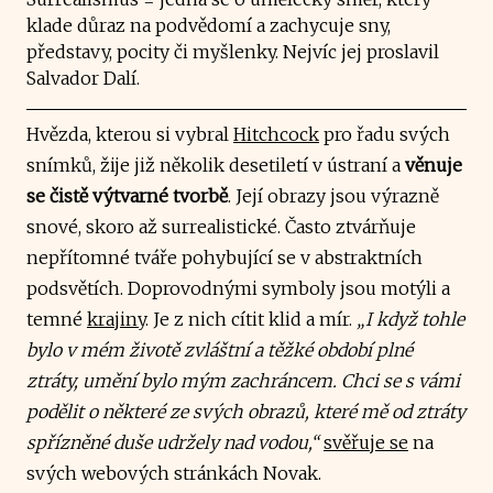
klade důraz na podvědomí a zachycuje sny,
představy, pocity či myšlenky. Nejvíc jej proslavil
Salvador Dalí.
Hvězda, kterou si vybral
Hitchcock
pro řadu svých
snímků, žije již několik desetiletí v ústraní a
věnuje
se čistě výtvarné tvorbě
.
Její obrazy jsou výrazně
snové, skoro až surrealistické. Často ztvárňuje
nepřítomné tváře pohybující se v abstraktních
podsvětích. Doprovodnými symboly jsou motýli a
temné
krajiny
. Je z nich cítit klid a mír.
„I když tohle
bylo v mém životě zvláštní a těžké období plné
ztráty, umění bylo mým zachráncem. Chci se s vámi
podělit o některé ze svých obrazů, které mě od ztráty
spřízněné duše udržely nad vodou,“
svěřuje se
na
svých webových stránkách Novak.