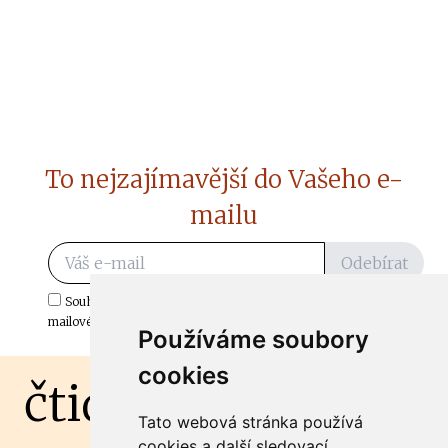
To nejzajímavější do Vašeho e-
mailu
Odebírat
Souhlasím s odběrem důležitých zpráv ze ČtiDoma.cz do mé e-
mailové schránky.
Používáme soubory
cookies
čtidoma.cz
Tato webová stránka používá
cookies a další sledovací