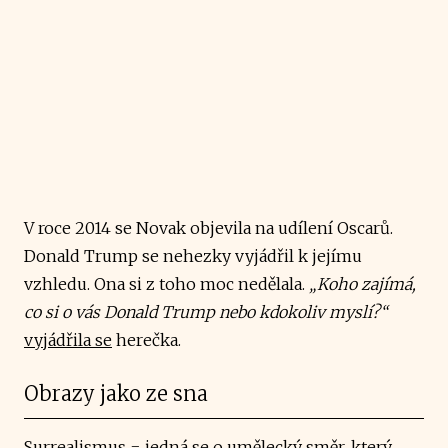
V roce 2014 se Novak objevila na udílení Oscarů.
Donald Trump se nehezky vyjádřil k jejímu
vzhledu. Ona si z toho moc nedělala.
„Koho zajímá,
co si o vás Donald Trump nebo kdokoliv myslí?“
vyjádřila se
herečka.
Obrazy jako ze sna
Surrealismus = jedná se o umělecký směr, který