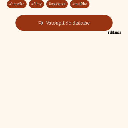
#herečka
#filmy
#osobnost
#malířka
Vstoupit do diskuse
reklama