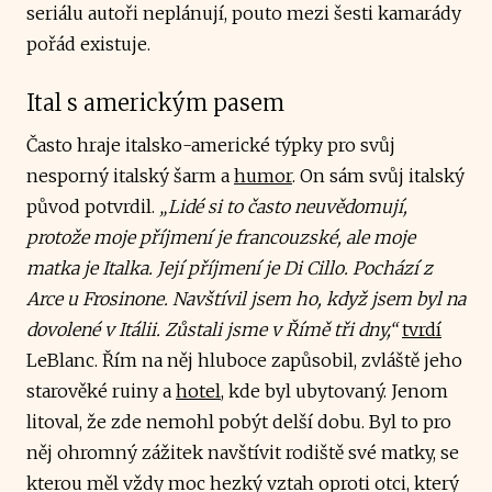
seriálu autoři neplánují, pouto mezi šesti kamarády
pořád existuje.
Ital s americkým pasem
Často hraje italsko-americké týpky pro svůj
nesporný italský šarm a
humor
. On sám svůj italský
původ potvrdil.
„Lidé si to často neuvědomují,
protože moje příjmení je francouzské, ale moje
matka je Italka. Její příjmení je Di Cillo. Pochází z
Arce u Frosinone. Navštívil jsem ho, když jsem byl na
dovolené v Itálii. Zůstali jsme v Římě tři dny,“
tvrdí
LeBlanc. Řím na něj hluboce zapůsobil, zvláště jeho
starověké ruiny a
hotel
, kde byl ubytovaný. Jenom
litoval, že zde nemohl pobýt delší dobu. Byl to pro
něj ohromný zážitek navštívit rodiště své matky, se
kterou měl vždy moc hezký vztah oproti otci, který