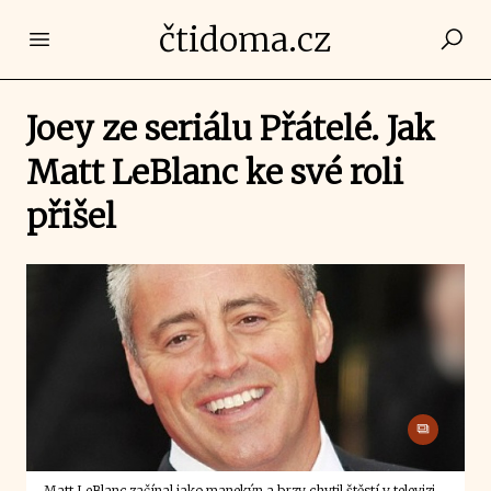
čtidoma.cz
Open main menu
Joey ze seriálu Přátelé. Jak
Matt LeBlanc ke své roli
přišel
Matt LeBlanc začínal jako manekýn a brzy chytil štěstí v televizi