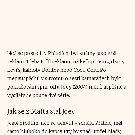
Než se prosadil v Přátelích, byl známý jako král
reklam. Třeba točil reklamu na kečup Heinz, džíny
Levi's, kalhoty Doritos nebo Coca-Colu. Po
megaúspěchu v sitcomu o šesti kamarádech bylo
pokračování spin-offu Joey (2004) méně úspěšné a
vysílaly se pouze dvě série.
Jak se z Matta stal Joey
Ještě předtím, než se uchytil v seriálu
Přátelé
, měl
často hluboko do kapsy. Prý by snad umřel hlady,