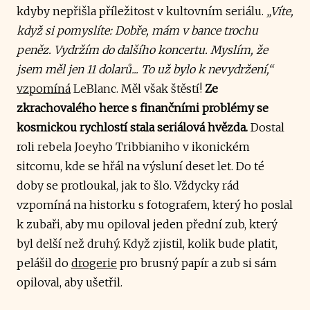
kdyby nepřišla příležitost v kultovním seriálu.
„Víte,
když si pomyslíte: Dobře, mám v bance trochu
peněz. Vydržím do dalšího koncertu. Myslím, že
jsem měl jen 11 dolarů... To už bylo k nevydržení,“
vzpomíná
LeBlanc. Měl však štěstí!
Ze
zkrachovalého herce s finančními problémy se
kosmickou rychlostí stala seriálová hvězda.
Dostal
roli rebela Joeyho Tribbianiho v ikonickém
sitcomu, kde se hřál na výsluní deset let. Do té
doby se protloukal, jak to šlo. Vždycky rád
vzpomíná na historku s fotografem, který ho poslal
k zubaři, aby mu opiloval jeden přední zub, který
byl delší než druhý. Když zjistil, kolik bude platit,
pelášil do
drogerie
pro brusný papír a zub si sám
opiloval, aby ušetřil.