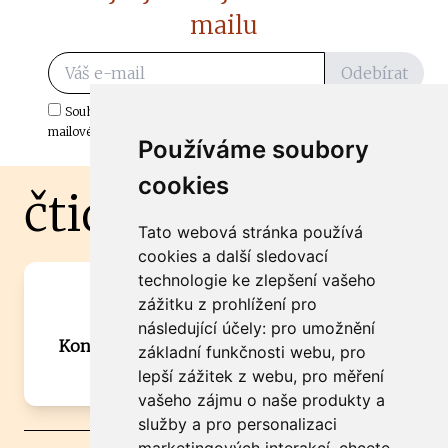
mailu
Odebírat
Souhlasím s odběrem důležitých zpráv ze ČtiDoma.cz do mé e-
mailové schránky.
Používáme soubory
cookies
čtidoma.cz
Tato webová stránka používá
cookies a další sledovací
technologie ke zlepšení vašeho
Máte zajímavou informaci? Chcete
zážitku z prohlížení pro
spolupracovat?
následující účely:
pro umožnění
Kontaktujte šéfredaktora Martina Chalupu:
základní funkčnosti webu
,
pro
chalupa@ctidoma.cz
lepší zážitek z webu
,
pro měření
vašeho zájmu o naše produkty a
služby a pro personalizaci