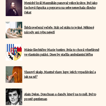
Mexický král Maxmilián panoval velice krátce. Byl jako
šachová figurka a poprava na sebe nenechala dlouho
čekat
Štědrovečerní večeře. Stát od státu to je jiné. Některé
národy ani rybu nejedí
Mánie šlechtičny Marie Justiny. Byla to chorá vězeňkyně
ve vlastním paláci. Dnes by stačila ambulantní léčba
Vlasový skalp. Mastné vlasy, lupy, jejich vypadávání a
jak na ně?
Alain Delon. Donchuan a dandy, který na to měl. Byl to
prostě gentleman