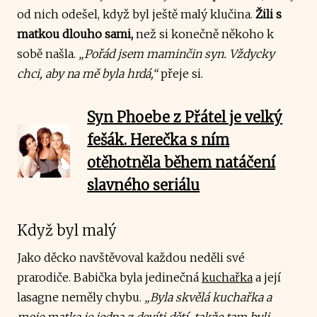
od nich odešel, když byl ještě malý klučina.
Žili s
matkou dlouho sami,
než si konečně někoho k
sobě našla.
„Pořád jsem maminčin syn. Vždycky
chci, aby na mě byla hrdá,“
přeje si.
Syn Phoebe z Přátel je velký
fešák. Herečka s ním
otěhotněla během natáčení
slavného seriálu
Když byl malý
Jako děcko navštěvoval každou neděli své
prarodiče. Babička byla jedinečná
kuchařka
a její
lasagne neměly chybu.
„Byla skvělá kuchařka a
moje matka je jedna z devíti dětí, takže tam byli