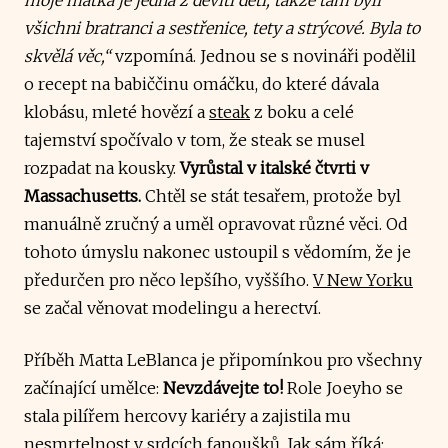
všichni bratranci a sestřenice, tety a strýcové. Byla to
skvělá věc,“
vzpomíná. Jednou se s novináři podělil
o recept na babiččinu omáčku, do které dávala
klobásu, mleté hovězí a
steak
z boku a celé
tajemství spočívalo v tom, že steak se musel
rozpadat na kousky.
Vyrůstal v italské čtvrti v
Massachusetts.
Chtěl se stát tesařem, protože byl
manuálně zručný a uměl opravovat různé věci. Od
tohoto úmyslu nakonec ustoupil s vědomím, že je
předurčen pro něco lepšího, vyššího.
V New Yorku
se začal věnovat modelingu a herectví.
Příběh Matta LeBlanca je připomínkou pro všechny
začínající umělce:
Nevzdávejte to!
Role Joeyho se
stala pilířem hercovy kariéry a zajistila mu
nesmrtelnost v srdcích fanoušků. Jak sám říká: