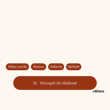
#filmy seriály
#humor
#televize
#přátelé
Vstoupit do diskuse
reklama