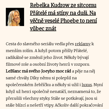
Rebelka Kudrow ze sitcomu
Přátelé má stíny na duši. Na
věčně veselé Phoebe to není
vůbec znát
Cesta do slavného seriálu vedla přes
reklamy
k
menším rolím. A když potom přišly Přátelé,
radikálně se změnil jeho život. Někdy bývají
filmové role a osobní životy herců v rozporu.
LeBlanc má svého Joeyho moc rád
a pěje na něj
samé chvály. Díky němu si polepšil na
společenském žebříčku a někdy si užil i
luxus
. Nyní
když už herci společně nenatáčí, neznamená to, že
přerušili všechny styky. Stále se potkávají, jsou si
stále blízcí a nešetří vtipy. Ačkoliv další pokračování