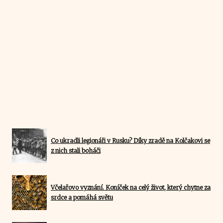
Co ukradli legionáři v Rusku? Díky zradě na Kolčakovi se
z nich stali boháči
Včelařovo vyznání. Koníček na celý život, který chytne za
srdce a pomáhá světu