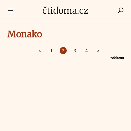
čtidoma.cz
Open main menu
Monako
<
1
2
3
4
>
reklama