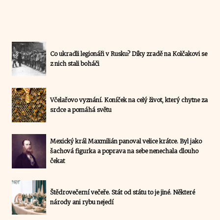
Co ukradli legionáři v Rusku? Díky zradě na Kolčakovi se
z nich stali boháči
Včelařovo vyznání. Koníček na celý život, který chytne za
srdce a pomáhá světu
Mexický král Maxmilián panoval velice krátce. Byl jako
šachová figurka a poprava na sebe nenechala dlouho
čekat
Štědrovečerní večeře. Stát od státu to je jiné. Některé
národy ani rybu nejedí