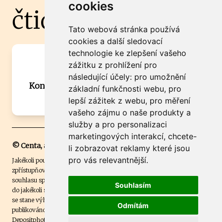
cookies
čtidoma.cz
Tato webová stránka používá
cookies a další sledovací
technologie ke zlepšení vašeho
Máte zajímavou informaci? Chcete
zážitku z prohlížení pro
spolupracovat?
následující účely:
pro umožnění
Kontaktujte šéfredaktora Martina Chalupu:
základní funkčnosti webu
,
pro
chalupa@ctidoma.cz
lepší zážitek z webu
,
pro měření
vašeho zájmu o naše produkty a
služby a pro personalizaci
marketingových interakcí
,
chcete-
© Centa, a.s.
li zobrazovat reklamy které jsou
pro vás relevantnější
.
Jakékoli použití obsahu včetně převzetí, šíření či dalšího užití a
zpřístupňování textových či obrazových materiálů bez písemného
souhlasu společnosti Centa,a.s. je zakázáno. Čtenář svým přihlášením
Souhlasím
do jakékoli soutěže na našem webu dává souhlas s tím, že v případě, že
se stane výhercem této soutěže, může být jeho jméno na webu
Odmítám
publikováno. Centa, a.s. využívala licenci ČTK a využívá fotografie z
Depositphotos
.