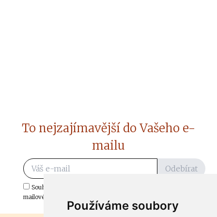
To nejzajímavější do Vašeho e-
mailu
Odebírat
Souhlasím s odběrem důležitých zpráv ze ČtiDoma.cz do mé e-
mailové schránky.
Používáme soubory