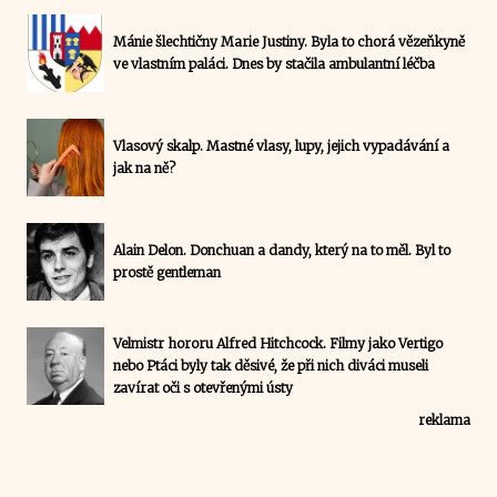
Mánie šlechtičny Marie Justiny. Byla to chorá vězeňkyně
ve vlastním paláci. Dnes by stačila ambulantní léčba
Vlasový skalp. Mastné vlasy, lupy, jejich vypadávání a
jak na ně?
Alain Delon. Donchuan a dandy, který na to měl. Byl to
prostě gentleman
Velmistr hororu Alfred Hitchcock. Filmy jako Vertigo
nebo Ptáci byly tak děsivé, že při nich diváci museli
zavírat oči s otevřenými ústy
reklama