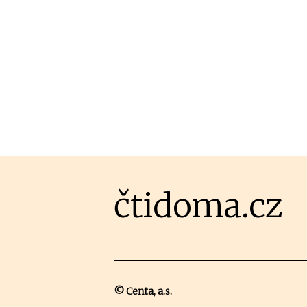
čtidoma.cz
© Centa, a.s.