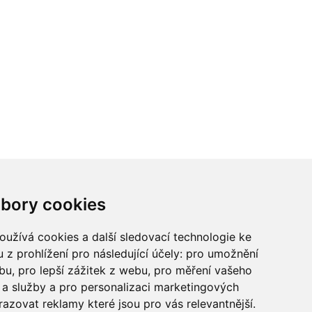
ci? Chcete spolupracovat?
bory cookies
tina Chalupu:
chalupa@ctidoma.cz
užívá cookies a další sledovací technologie ke
 z prohlížení pro následující účely:
pro umožnění
ebu
,
pro lepší zážitek z webu
,
pro měření vašeho
a služby a pro personalizaci marketingových
razovat reklamy které jsou pro vás relevantnější
.