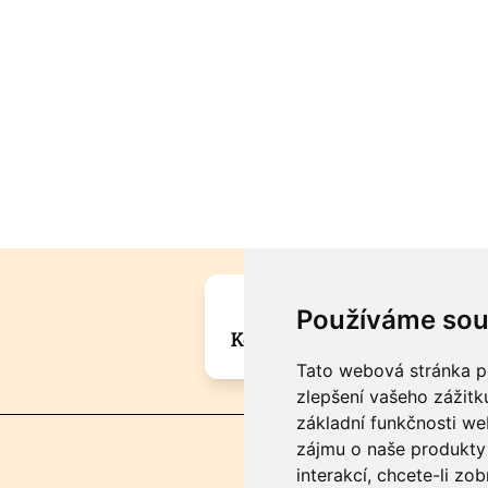
Máte zajímavou informa
Používáme sou
Kontaktujte šéfredaktora Mar
Tato webová stránka po
zlepšení vašeho zážitku
základní funkčnosti w
zájmu o naše produkty 
interakcí
,
chcete-li zob