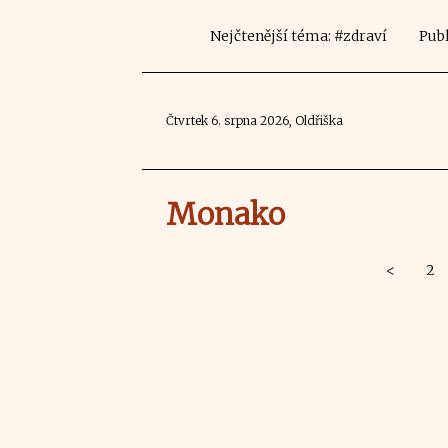
Nejčtenější téma: #zdraví
Publ
Čtvrtek 6. srpna 2026, Oldřiška
Monako
<
2