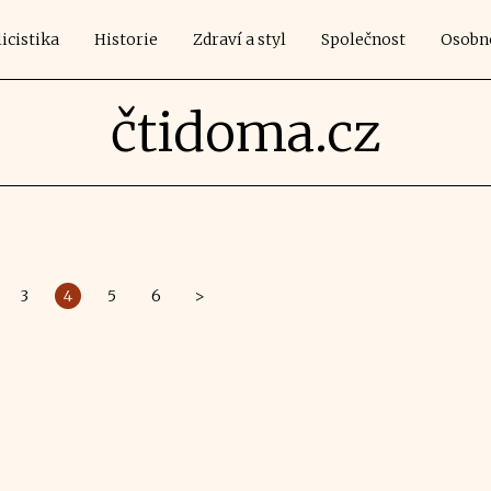
icistika
Historie
Zdraví a styl
Společnost
Osobn
čtidoma.cz
3
4
5
6
>