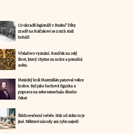
Co ukradli legionáři v Rusku? Díky
zradě na Kolčakovi se z nich stali
boháči
Včelařovo vyznání. Koníček na celý
život, který chytne za srdce a pomáhá
světu
Mexický král Maxmilián panoval velice
krátce. Byl jako šachová figurka a
poprava na sebe nenechala dlouho
čekat
Štědrovečerní večeře. Stát od státu to je
jiné. Některé národy ani rybu nejedí