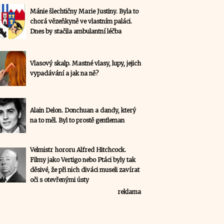
Mánie šlechtičny Marie Justiny. Byla to
chorá vězeňkyně ve vlastním paláci.
Dnes by stačila ambulantní léčba
Vlasový skalp. Mastné vlasy, lupy, jejich
vypadávání a jak na ně?
Alain Delon. Donchuan a dandy, který
na to měl. Byl to prostě gentleman
Velmistr hororu Alfred Hitchcock.
Filmy jako Vertigo nebo Ptáci byly tak
děsivé, že při nich diváci museli zavírat
oči s otevřenými ústy
reklama