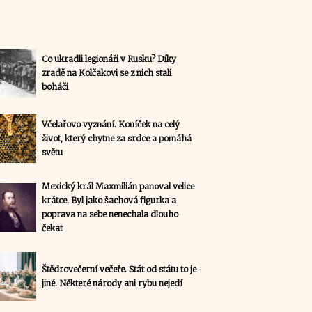
Co ukradli legionáři v Rusku? Díky
zradě na Kolčakovi se z nich stali
boháči
Včelařovo vyznání. Koníček na celý
život, který chytne za srdce a pomáhá
světu
Mexický král Maxmilián panoval velice
krátce. Byl jako šachová figurka a
poprava na sebe nenechala dlouho
čekat
Štědrovečerní večeře. Stát od státu to je
jiné. Některé národy ani rybu nejedí