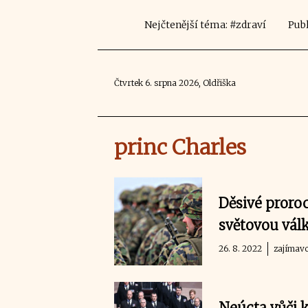
Nejčtenější téma: #zdraví
Publ
Čtvrtek 6. srpna 2026, Oldřiška
princ Charles
Děsivé proroct
světovou vál
26. 8. 2022
zajímavo
Neúcta vůči 