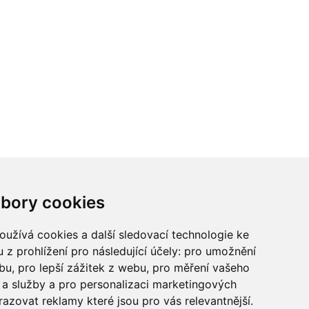
ci? Chcete spolupracovat?
bory cookies
tina Chalupu:
chalupa@ctidoma.cz
užívá cookies a další sledovací technologie ke
 z prohlížení pro následující účely:
pro umožnění
ebu
,
pro lepší zážitek z webu
,
pro měření vašeho
a služby a pro personalizaci marketingových
razovat reklamy které jsou pro vás relevantnější
.