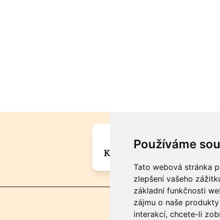
Máte zajímavou informa
Používáme sou
Kontaktujte šéfredaktora Mar
Tato webová stránka po
zlepšení vašeho zážitku
základní funkčnosti w
zájmu o naše produkty 
interakcí
,
chcete-li zob