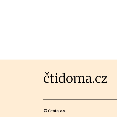
čtidoma.cz
© Centa, a.s.