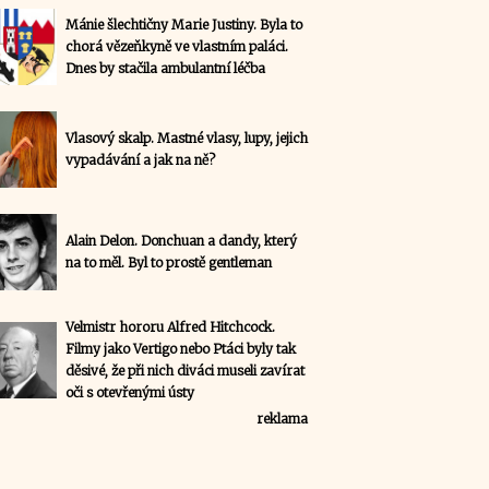
Mánie šlechtičny Marie Justiny. Byla to
chorá vězeňkyně ve vlastním paláci.
Dnes by stačila ambulantní léčba
Vlasový skalp. Mastné vlasy, lupy, jejich
vypadávání a jak na ně?
Alain Delon. Donchuan a dandy, který
na to měl. Byl to prostě gentleman
Velmistr hororu Alfred Hitchcock.
Filmy jako Vertigo nebo Ptáci byly tak
děsivé, že při nich diváci museli zavírat
oči s otevřenými ústy
reklama