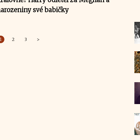
narozeniny své babičky
1
2
3
>