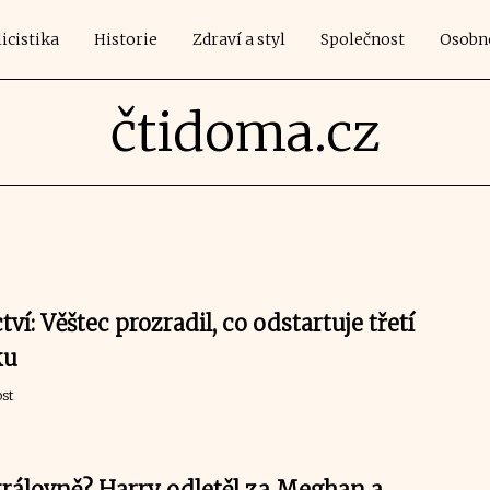
icistika
Historie
Zdraví a styl
Společnost
Osobn
čtidoma.cz
ví: Věštec prozradil, co odstartuje třetí
ku
st
královně? Harry odletěl za Meghan a