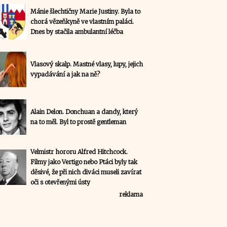
Mánie šlechtičny Marie Justiny. Byla to
chorá vězeňkyně ve vlastním paláci.
Dnes by stačila ambulantní léčba
Vlasový skalp. Mastné vlasy, lupy, jejich
vypadávání a jak na ně?
Alain Delon. Donchuan a dandy, který
na to měl. Byl to prostě gentleman
Velmistr hororu Alfred Hitchcock.
Filmy jako Vertigo nebo Ptáci byly tak
děsivé, že při nich diváci museli zavírat
oči s otevřenými ústy
reklama