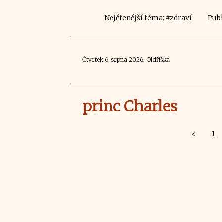
Nejčtenější téma: #zdraví
Publ
Čtvrtek 6. srpna 2026, Oldřiška
princ Charles
<
1