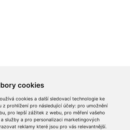
ci? Chcete spolupracovat?
bory cookies
tina Chalupu:
chalupa@ctidoma.cz
užívá cookies a další sledovací technologie ke
 z prohlížení pro následující účely:
pro umožnění
ebu
,
pro lepší zážitek z webu
,
pro měření vašeho
a služby a pro personalizaci marketingových
razovat reklamy které jsou pro vás relevantnější
.