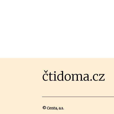
čtidoma.cz
© Centa, a.s.