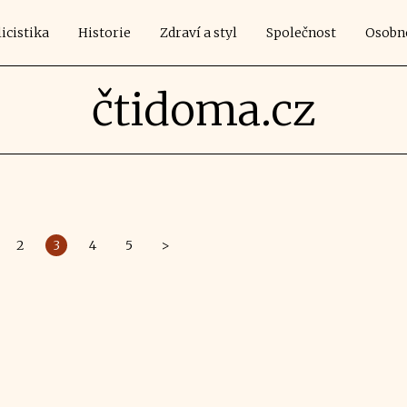
icistika
Historie
Zdraví a styl
Společnost
Osobn
čtidoma.cz
2
3
4
5
>