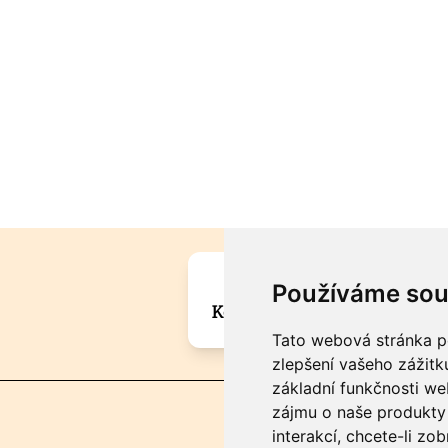
Máte zajímavou informa
Používáme sou
Kontaktujte šéfredaktora Mar
Tato webová stránka po
zlepšení vašeho zážitku
základní funkčnosti w
zájmu o naše produkty 
interakcí
,
chcete-li zob