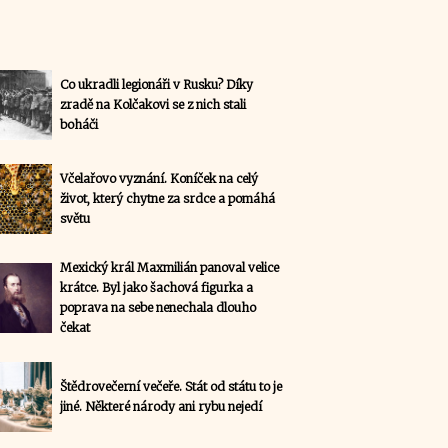
Co ukradli legionáři v Rusku? Díky
zradě na Kolčakovi se z nich stali
boháči
Včelařovo vyznání. Koníček na celý
život, který chytne za srdce a pomáhá
světu
Mexický král Maxmilián panoval velice
krátce. Byl jako šachová figurka a
poprava na sebe nenechala dlouho
čekat
Štědrovečerní večeře. Stát od státu to je
jiné. Některé národy ani rybu nejedí