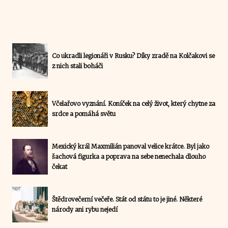
Co ukradli legionáři v Rusku? Díky zradě na Kolčakovi se
z nich stali boháči
Včelařovo vyznání. Koníček na celý život, který chytne za
srdce a pomáhá světu
Mexický král Maxmilián panoval velice krátce. Byl jako
šachová figurka a poprava na sebe nenechala dlouho
čekat
Štědrovečerní večeře. Stát od státu to je jiné. Některé
národy ani rybu nejedí