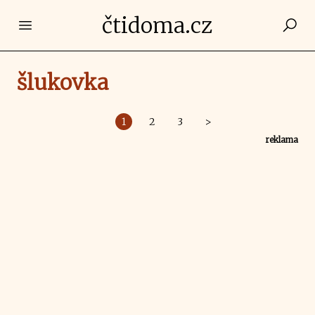
čtidoma.cz
Open main menu
šlukovka
1
2
3
>
reklama