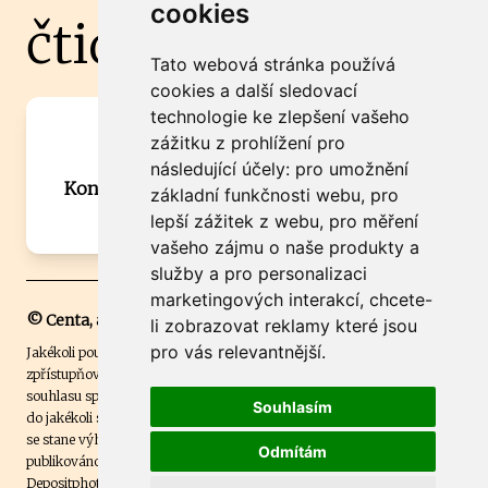
cookies
čtidoma.cz
Tato webová stránka používá
cookies a další sledovací
technologie ke zlepšení vašeho
Máte zajímavou informaci? Chcete
zážitku z prohlížení pro
spolupracovat?
následující účely:
pro umožnění
Kontaktujte šéfredaktora Martina Chalupu:
základní funkčnosti webu
,
pro
chalupa@ctidoma.cz
lepší zážitek z webu
,
pro měření
vašeho zájmu o naše produkty a
služby a pro personalizaci
marketingových interakcí
,
chcete-
© Centa, a.s.
li zobrazovat reklamy které jsou
pro vás relevantnější
.
Jakékoli použití obsahu včetně převzetí, šíření či dalšího užití a
zpřístupňování textových či obrazových materiálů bez písemného
souhlasu společnosti Centa,a.s. je zakázáno. Čtenář svým přihlášením
Souhlasím
do jakékoli soutěže na našem webu dává souhlas s tím, že v případě, že
se stane výhercem této soutěže, může být jeho jméno na webu
Odmítám
publikováno. Centa, a.s. využívala licenci ČTK a využívá fotografie z
Depositphotos
.