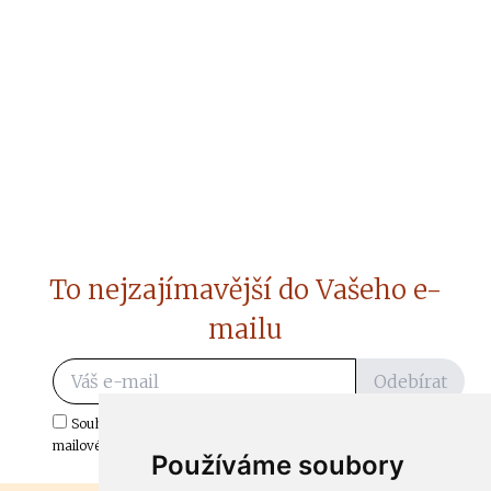
To nejzajímavější do Vašeho e-
mailu
Odebírat
Souhlasím s odběrem důležitých zpráv ze ČtiDoma.cz do mé e-
mailové schránky.
Používáme soubory