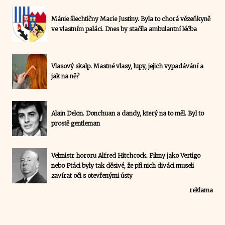
Mánie šlechtičny Marie Justiny. Byla to chorá vězeňkyně
ve vlastním paláci. Dnes by stačila ambulantní léčba
Vlasový skalp. Mastné vlasy, lupy, jejich vypadávání a
jak na ně?
Alain Delon. Donchuan a dandy, který na to měl. Byl to
prostě gentleman
Velmistr hororu Alfred Hitchcock. Filmy jako Vertigo
nebo Ptáci byly tak děsivé, že při nich diváci museli
zavírat oči s otevřenými ústy
reklama