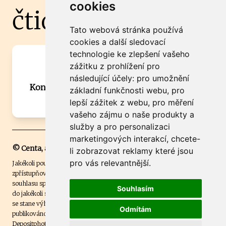
cookies
čtidoma.cz
Tato webová stránka používá
cookies a další sledovací
technologie ke zlepšení vašeho
Máte zajímavou informaci? Chcete
zážitku z prohlížení pro
spolupracovat?
následující účely:
pro umožnění
Kontaktujte šéfredaktora Martina Chalupu:
základní funkčnosti webu
,
pro
chalupa@ctidoma.cz
lepší zážitek z webu
,
pro měření
vašeho zájmu o naše produkty a
služby a pro personalizaci
marketingových interakcí
,
chcete-
© Centa, a.s.
li zobrazovat reklamy které jsou
pro vás relevantnější
.
Jakékoli použití obsahu včetně převzetí, šíření či dalšího užití a
zpřístupňování textových či obrazových materiálů bez písemného
souhlasu společnosti Centa,a.s. je zakázáno. Čtenář svým přihlášením
Souhlasím
do jakékoli soutěže na našem webu dává souhlas s tím, že v případě, že
se stane výhercem této soutěže, může být jeho jméno na webu
Odmítám
publikováno. Centa, a.s. využívala licenci ČTK a využívá fotografie z
Depositphotos
.