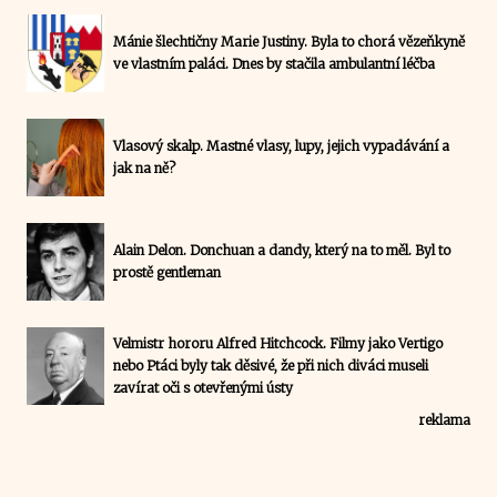
Mánie šlechtičny Marie Justiny. Byla to chorá vězeňkyně
ve vlastním paláci. Dnes by stačila ambulantní léčba
Vlasový skalp. Mastné vlasy, lupy, jejich vypadávání a
jak na ně?
Alain Delon. Donchuan a dandy, který na to měl. Byl to
prostě gentleman
Velmistr hororu Alfred Hitchcock. Filmy jako Vertigo
nebo Ptáci byly tak děsivé, že při nich diváci museli
zavírat oči s otevřenými ústy
reklama