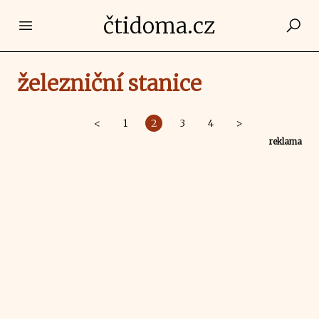
čtidoma.cz
Open main menu
železniční stanice
<
1
2
3
4
>
reklama