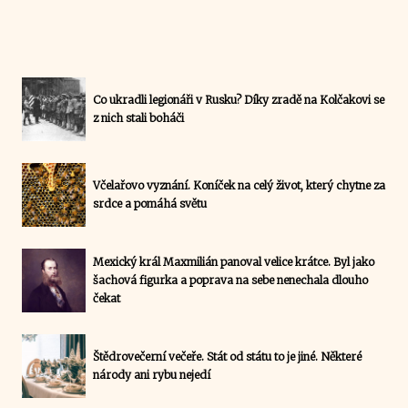
Co ukradli legionáři v Rusku? Díky zradě na Kolčakovi se
z nich stali boháči
Včelařovo vyznání. Koníček na celý život, který chytne za
srdce a pomáhá světu
Mexický král Maxmilián panoval velice krátce. Byl jako
šachová figurka a poprava na sebe nenechala dlouho
čekat
Štědrovečerní večeře. Stát od státu to je jiné. Některé
národy ani rybu nejedí