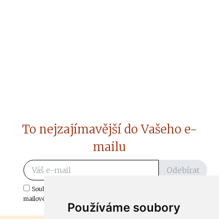
To nejzajímavější do Vašeho e-
mailu
Odebírat
Souhlasím s odběrem důležitých zpráv ze ČtiDoma.cz do mé e-
mailové schránky.
Používáme soubory