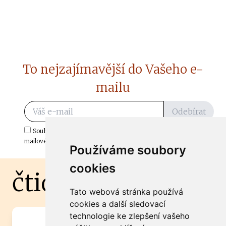
To nejzajímavější do Vašeho e-
mailu
Odebírat
Souhlasím s odběrem důležitých zpráv ze ČtiDoma.cz do mé e-
mailové schránky.
Používáme soubory
cookies
čtidoma.cz
Tato webová stránka používá
cookies a další sledovací
technologie ke zlepšení vašeho
Máte zajímavou informaci? Chcete