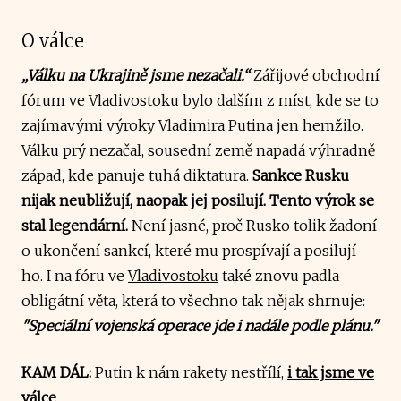
O válce
„Válku na Ukrajině jsme nezačali.“
Zářijové obchodní
fórum ve Vladivostoku bylo dalším z míst, kde se to
zajímavými výroky Vladimira Putina jen hemžilo.
Válku prý nezačal, sousední země napadá výhradně
západ, kde panuje tuhá diktatura.
Sankce Rusku
nijak neubližují, naopak jej posilují. Tento výrok se
stal legendární.
Není jasné, proč Rusko tolik žadoní
o ukončení sankcí, které mu prospívají a posilují
ho. I na fóru ve
Vladivostoku
také znovu padla
obligátní věta, která to všechno tak nějak shrnuje:
"Speciální vojenská operace jde i nadále podle plánu."
KAM DÁL:
Putin k nám rakety nestřílí,
i tak jsme ve
válce
.