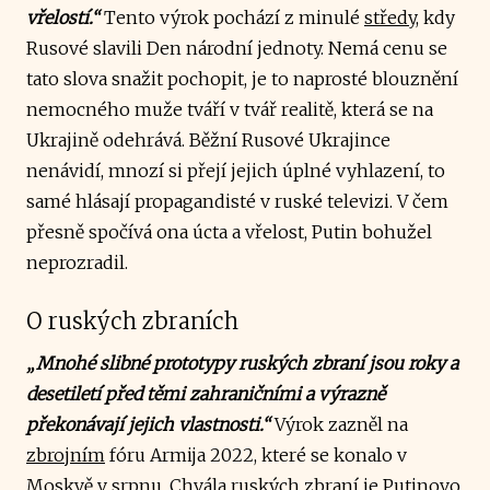
vřelostí.“
Tento výrok pochází z minulé
středy
, kdy
Rusové slavili Den národní jednoty. Nemá cenu se
tato slova snažit pochopit, je to naprosté blouznění
nemocného muže tváří v tvář realitě, která se na
Ukrajině odehrává. Běžní Rusové Ukrajince
nenávidí, mnozí si přejí jejich úplné vyhlazení, to
samé hlásají propagandisté v ruské televizi. V čem
přesně spočívá ona úcta a vřelost, Putin bohužel
neprozradil.
O ruských zbraních
„Mnohé slibné prototypy ruských zbraní jsou roky a
desetiletí před těmi zahraničními a výrazně
překonávají jejich vlastnosti.“
Výrok zazněl na
zbrojním
fóru Armija 2022, které se konalo v
Moskvě v srpnu. Chvála ruských zbraní je Putinovo