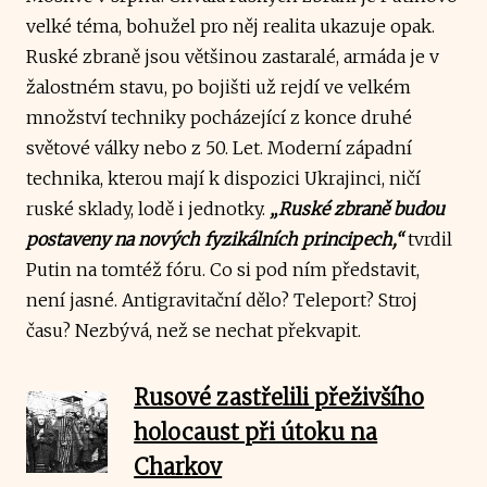
velké téma, bohužel pro něj realita ukazuje opak.
Ruské zbraně jsou většinou zastaralé, armáda je v
žalostném stavu, po bojišti už rejdí ve velkém
množství techniky pocházející z konce druhé
světové války nebo z 50. Let. Moderní západní
technika, kterou mají k dispozici Ukrajinci, ničí
ruské sklady, lodě i jednotky.
„Ruské zbraně budou
postaveny na nových fyzikálních principech,“
tvrdil
Putin na tomtéž fóru. Co si pod ním představit,
není jasné. Antigravitační dělo? Teleport? Stroj
času? Nezbývá, než se nechat překvapit.
Rusové zastřelili přeživšího
holocaust při útoku na
Charkov