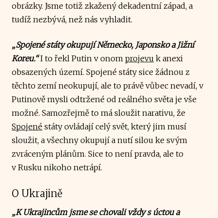
obrázky. Jsme totiž zkažený dekadentní západ, a
tudíž nezbývá, než nás vyhladit.
„Spojené státy okupují Německo, Japonsko a Jižní
Koreu.“
I to řekl Putin v onom
projevu
k anexi
obsazených území. Spojené státy sice žádnou z
těchto zemí neokupují, ale to právě vůbec nevadí, v
Putinově mysli odtržené od reálného světa je vše
možné. Samozřejmě to má sloužit narativu, že
Spojené
státy ovládají celý svět, který jim musí
sloužit, a všechny okupují a nutí silou ke svým
zvráceným plánům. Sice to není pravda, ale to
v Rusku nikoho netrápí.
O Ukrajině
„K Ukrajincům jsme se chovali vždy s úctou a