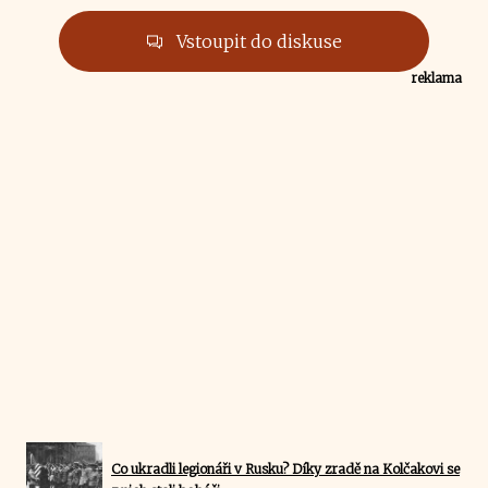
Vstoupit do diskuse
reklama
Co ukradli legionáři v Rusku? Díky zradě na Kolčakovi se