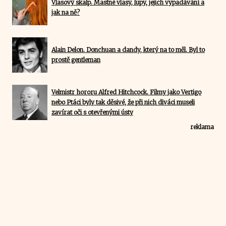
Vlasový skalp. Mastné vlasy, lupy, jejich vypadávání a
jak na ně?
Alain Delon. Donchuan a dandy, který na to měl. Byl to
prostě gentleman
Velmistr hororu Alfred Hitchcock. Filmy jako Vertigo
nebo Ptáci byly tak děsivé, že při nich diváci museli
zavírat oči s otevřenými ústy
reklama