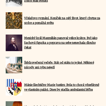
z nich stali boháči
Včelařovo vyznání. Koníček na celý život, který chytne za
srdce a pomáhá světu
Mexický král Maxmilián panoval velice krátce. Byl jako
šachová figurka a poprava na sebe nenechala dlouho
čekat
Štědrovečerní večeře. Stát od státu to je jiné. Některé
národy ani rybu nejedí
Mánie šlechtičny Marie Justiny. Byla to chorá vězeňkyně
ve vlastním paláci. Dnes by stačila ambulantní léčba