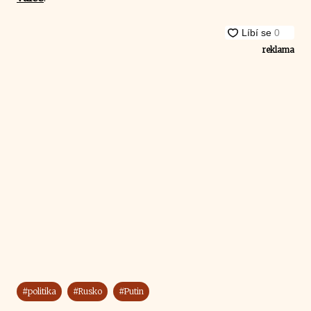
reklama
#politika
#Rusko
#Putin