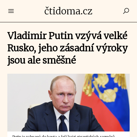
čtidoma.cz
Open main menu
Vladimir Putin vzývá velké
Rusko, jeho zásadní výroky
jsou ale směšné
Putin je zahnaný do kouta a řeší krizi gigantických rozměrů