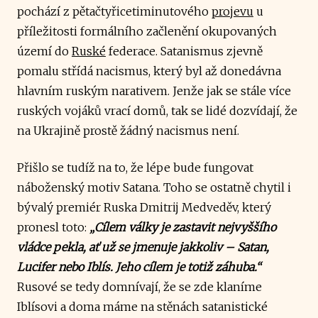
pochází z pětačtyřicetiminutového
projevu
u
příležitosti formálního začlenění okupovaných
území do
Ruské
federace. Satanismus zjevně
pomalu střídá nacismus, který byl až donedávna
hlavním ruským narativem. Jenže jak se stále více
ruských vojáků vrací domů, tak se lidé dozvídají, že
na Ukrajině prostě žádný nacismus není.
Přišlo se tudíž na to, že lépe bude fungovat
náboženský motiv Satana. Toho se ostatně chytil i
bývalý premiér Ruska Dmitrij Medveděv, který
pronesl toto:
„Cílem války je zastavit nejvyššího
vládce pekla, ať už se jmenuje jakkoliv – Satan,
Lucifer nebo Iblís. Jeho cílem je totiž záhuba.“
Rusové se tedy domnívají, že se zde klaníme
Iblísovi a doma máme na stěnách satanistické