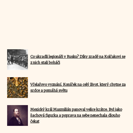
Co ukradli legionáři v Rusku? Díky zradě na Kolčakovi se
z nich stali boháči
Včelařovo vyznání. Koníček na celý život, který chytne za
srdce a pomáhá světu
Mexický král Maxmilián panoval velice krátce. Byl jako
šachová figurka a poprava na sebe nenechala dlouho
čekat