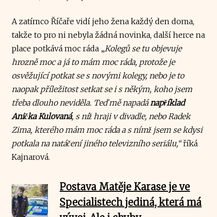
A zatímco Říčaře vidí jeho žena každý den doma,
takže to pro ni nebyla žádná novinka, další herce na
place potkává moc ráda „
Kolegů se tu objevuje
hrozně moc a já to mám moc ráda, protože je
osvěžující potkat se s novými kolegy, nebo je to
naopak příležitost setkat se i s někým, koho jsem
třeba dlouho neviděla. Teď mě napadá
například
Anička Kulovaná
, s níž hraji v divadle, nebo Radek
Zima, kterého mám moc ráda a s nímž jsem se kdysi
potkala na natáčení jiného televizního seriálu,“
říká
Kajnarová.
Postava Matěje Karase je ve
Specialistech jediná, která má