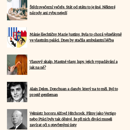
Štědrovečerní večeře. Stát od státu to je jiné. Některé
národy ani rybu nejedí
Mánie šlechtičny Marie Justiny. Byla to chorá vězeňkyně
ve vlastním paláci. Dnes by stačila ambulantní léčba
Vlasový skalp. Mastné vlasy, lupy, jejich vypadávání a
jak na ně?
Alain Delon. Donchuan a dandy, který na to měl. Byl to
prostě gentleman
Velmistr hororu Alfred Hitchcock. Filmy jako Vertigo
nebo Ptáci byly tak děsivé, že při nich diváci museli
zavírat oči s otevřenými ústy