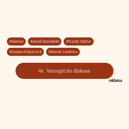
#televize
#seriál Specialisté
#Martin Dejdar
#Zuzana Kajnarová
#Marek Lambora
Vstoupit do diskuse
reklama