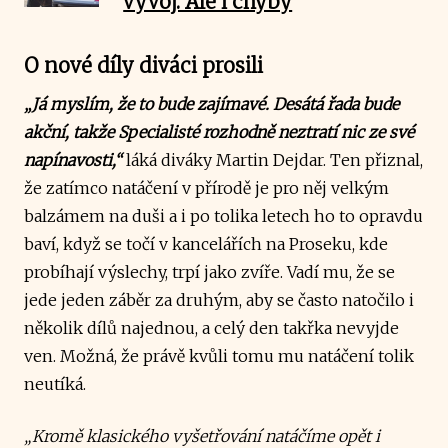
vývoj. Ale i chyby
O nové díly diváci prosili
„Já myslím, že to bude zajímavé. Desátá řada bude
akční, takže Specialisté rozhodně neztratí nic ze své
napínavosti,“
láká diváky Martin Dejdar. Ten přiznal,
že zatímco natáčení v přírodě je pro něj velkým
balzámem na duši a i po tolika letech ho to opravdu
baví, když se točí v kancelářích na Proseku, kde
probíhají výslechy, trpí jako zvíře. Vadí mu, že se
jede jeden záběr za druhým, aby se často natočilo i
několik dílů najednou, a celý den takřka nevyjde
ven. Možná, že právě kvůli tomu mu natáčení tolik
neutíká.
„Kromě klasického vyšetřování natáčíme opět i