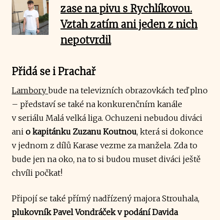
zase na pivu s Rychlíkovou.
Vztah zatím ani jeden z nich
nepotvrdil
Přidá se i Prachař
Lambory
bude na televizních obrazovkách teď plno
– představí se také na konkurenčním kanále
v seriálu Malá velká liga. Ochuzeni nebudou diváci
ani
o kapitánku Zuzanu Koutnou
, která si dokonce
v jednom z dílů Karase vezme za manžela. Zda to
bude jen na oko, na to si budou muset diváci ještě
chvíli počkat!
Připojí se také přímý nadřízený majora Strouhala,
plukovník Pavel Vondráček v podání Davida