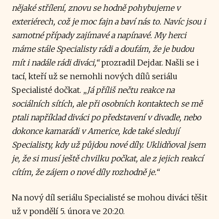
nějaké střílení, znovu se hodně pohybujeme v
exteriérech, což je moc fajn a baví nás to. Navíc jsou i
samotné případy zajímavé a napínavé. My herci
máme stále Specialisty rádi a doufám, že je budou
mít i nadále rádi diváci,“
prozradil Dejdar. Našli se i
tací, kteří už se nemohli nových dílů seriálu
Specialisté dočkat.
„Já příliš nečtu reakce na
sociálních sítích, ale při osobních kontaktech se mě
ptali například diváci po představení v divadle, nebo
dokonce kamarádi v Americe, kde také sledují
Specialisty, kdy už půjdou nové díly. Uklidňoval jsem
je, že si musí ještě chvilku počkat, ale z jejich reakcí
cítím, že zájem o nové díly rozhodně je.“
Na nový díl seriálu Specialisté se mohou diváci těšit
už v pondělí 5. února ve 20:20.