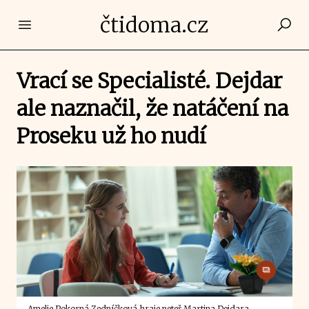
čtidoma.cz
Open main menu
Vrací se Specialisté. Dejdar
ale naznačil, že natáčení na
Proseku už ho nudí
Amelie Pokorná Zedníčková hraje neteř Martina Dejdara