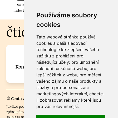
Souhlasím s odběrem důležitých zpráv ze ČtiDoma.cz do mé e-
mailové schránky.
Používáme soubory
cookies
čtidoma.cz
Tato webová stránka používá
cookies a další sledovací
technologie ke zlepšení vašeho
Máte zajímavou informaci? Chcete
zážitku z prohlížení pro
spolupracovat?
následující účely:
pro umožnění
Kontaktujte šéfredaktora Martina Chalupu:
základní funkčnosti webu
,
pro
chalupa@ctidoma.cz
lepší zážitek z webu
,
pro měření
vašeho zájmu o naše produkty a
služby a pro personalizaci
marketingových interakcí
,
chcete-
© Centa, a.s.
li zobrazovat reklamy které jsou
pro vás relevantnější
.
Jakékoli použití obsahu včetně převzetí, šíření či dalšího užití a
zpřístupňování textových či obrazových materiálů bez písemného
souhlasu společnosti Centa,a.s. je zakázáno. Čtenář svým přihlášením