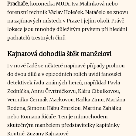
Prachaře
, koronerka MUDr. Iva Malinková nebo
forenzní technik Václav Holeček. Natáčelo se znovu
na zajímavých místech v Praze i jejím okolí. Právě
lokace jsou mnohdy důležitým prvkem při hledání
pachatelů trestných činů.
Kajnarová dohodila štěk manželovi
I v nové řadě se některé napínavé případy prolnou
do dvou dílů a v epizodních rolích uvidí fanoušci
detektivek řadu známých herců, například Pavla
Zedníčka, Annu Čtvrtníčkovu, Kláru Cibulkovou,
Veroniku Čermák Mackovou, Radka Zimu, Mariána
Rodena, Simonu Hábu Zmrzlou, Martina Zahálku
nebo Romana Říčaře. Ten je mimochodem
skutečným manželem představitelky kapitánky
Koutné,
Zuzany Kajnarové
.