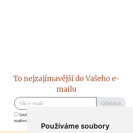
To nejzajímavější do Vašeho e-
mailu
Odebírat
Souhlasím s odběrem důležitých zpráv ze ČtiDoma.cz do mé e-
mailové schránky.
Používáme soubory