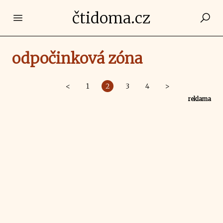
čtidoma.cz
Open main menu
odpočinková zóna
<
1
2
3
4
>
reklama