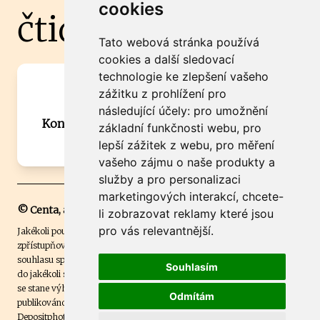
cookies
čtidoma.cz
Tato webová stránka používá
cookies a další sledovací
technologie ke zlepšení vašeho
Máte zajímavou informaci? Chcete
zážitku z prohlížení pro
spolupracovat?
následující účely:
pro umožnění
Kontaktujte šéfredaktora Martina Chalupu:
základní funkčnosti webu
,
pro
chalupa@ctidoma.cz
lepší zážitek z webu
,
pro měření
vašeho zájmu o naše produkty a
služby a pro personalizaci
marketingových interakcí
,
chcete-
© Centa, a.s.
li zobrazovat reklamy které jsou
pro vás relevantnější
.
Jakékoli použití obsahu včetně převzetí, šíření či dalšího užití a
zpřístupňování textových či obrazových materiálů bez písemného
souhlasu společnosti Centa,a.s. je zakázáno. Čtenář svým přihlášením
Souhlasím
do jakékoli soutěže na našem webu dává souhlas s tím, že v případě, že
se stane výhercem této soutěže, může být jeho jméno na webu
Odmítám
publikováno. Centa, a.s. využívala licenci ČTK a využívá fotografie z
Depositphotos
.