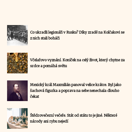
Co ukradli legionáři v Rusku? Díky zradě na Kolčakovi se
z nich stali boháči
Včelařovo vyznání. Koníček na celý život, který chytne za
srdce a pomáhá světu
Mexický král Maxmilián panoval velice krátce. Byl jako
šachová figurka a poprava na sebe nenechala dlouho
čekat
Štědrovečerní večeře. Stát od státu to je jiné. Některé
národy ani rybu nejedí