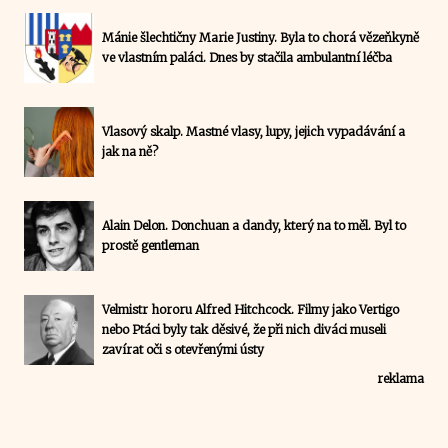
Mánie šlechtičny Marie Justiny. Byla to chorá vězeňkyně
ve vlastním paláci. Dnes by stačila ambulantní léčba
Vlasový skalp. Mastné vlasy, lupy, jejich vypadávání a
jak na ně?
Alain Delon. Donchuan a dandy, který na to měl. Byl to
prostě gentleman
Velmistr hororu Alfred Hitchcock. Filmy jako Vertigo
nebo Ptáci byly tak děsivé, že při nich diváci museli
zavírat oči s otevřenými ústy
reklama