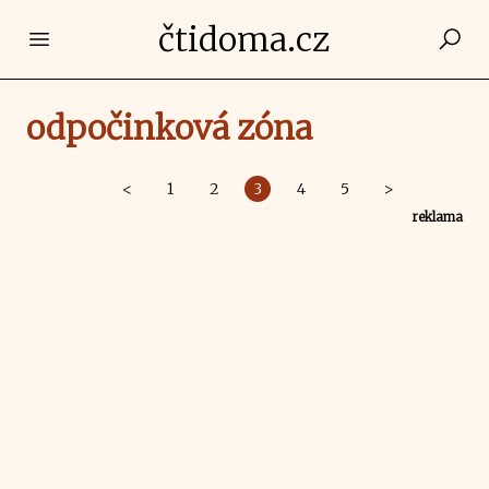
čtidoma.cz
Open main menu
odpočinková zóna
<
1
2
3
4
5
>
reklama