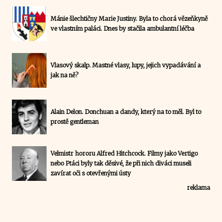
Mánie šlechtičny Marie Justiny. Byla to chorá vězeňkyně
ve vlastním paláci. Dnes by stačila ambulantní léčba
Vlasový skalp. Mastné vlasy, lupy, jejich vypadávání a
jak na ně?
Alain Delon. Donchuan a dandy, který na to měl. Byl to
prostě gentleman
Velmistr hororu Alfred Hitchcock. Filmy jako Vertigo
nebo Ptáci byly tak děsivé, že při nich diváci museli
zavírat oči s otevřenými ústy
reklama