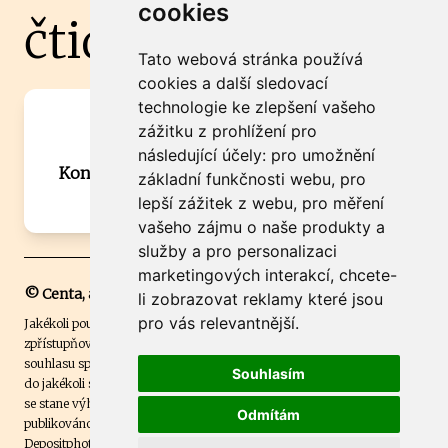
cookies
čtidoma.cz
Tato webová stránka používá
cookies a další sledovací
technologie ke zlepšení vašeho
Máte zajímavou informaci? Chcete
zážitku z prohlížení pro
spolupracovat?
následující účely:
pro umožnění
Kontaktujte šéfredaktora Martina Chalupu:
základní funkčnosti webu
,
pro
chalupa@ctidoma.cz
lepší zážitek z webu
,
pro měření
vašeho zájmu o naše produkty a
služby a pro personalizaci
marketingových interakcí
,
chcete-
© Centa, a.s.
li zobrazovat reklamy které jsou
pro vás relevantnější
.
Jakékoli použití obsahu včetně převzetí, šíření či dalšího užití a
zpřístupňování textových či obrazových materiálů bez písemného
souhlasu společnosti Centa,a.s. je zakázáno. Čtenář svým přihlášením
Souhlasím
do jakékoli soutěže na našem webu dává souhlas s tím, že v případě, že
se stane výhercem této soutěže, může být jeho jméno na webu
Odmítám
publikováno. Centa, a.s. využívala licenci ČTK a využívá fotografie z
Depositphotos
.