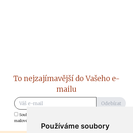
To nejzajímavější do Vašeho e-
mailu
Odebírat
Souhlasím s odběrem důležitých zpráv ze ČtiDoma.cz do mé e-
mailové schránky.
Používáme soubory