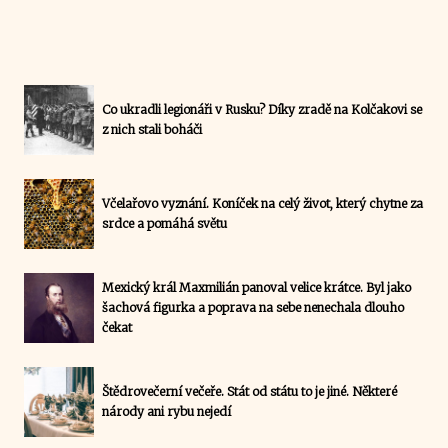
Co ukradli legionáři v Rusku? Díky zradě na Kolčakovi se
z nich stali boháči
Včelařovo vyznání. Koníček na celý život, který chytne za
srdce a pomáhá světu
Mexický král Maxmilián panoval velice krátce. Byl jako
šachová figurka a poprava na sebe nenechala dlouho
čekat
Štědrovečerní večeře. Stát od státu to je jiné. Některé
národy ani rybu nejedí