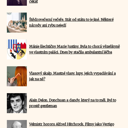
čekat
Štědrovečerní večeře. Stát od státu to je jiné. Některé
národy ani rybu nejedí
Mánie šlechtičny Marie Justiny. Byla to chorá vězeňkyně
ve vlastním paláci. Dnes by stačila ambulantní léčba
Vlasový skalp. Mastné vlasy, lupy, jejich vypadávání a
jak na ně?
Alain Delon. Donchuan a dandy, který na to měl. Byl to
prostě gentleman
Velmistr hororu Alfred Hitchcock. Filmy jako Vertigo