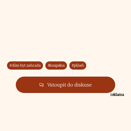
#dům byt zahrada
#koupelna
#plíseň
Vstoupit do diskuse
reklama