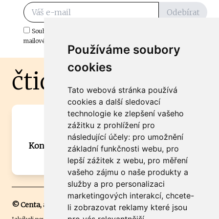
Odebírat
Souhlasím s odběrem důležitých zpráv ze ČtiDoma.cz do mé e-
mailové schránky.
Používáme soubory
cookies
čtidoma.cz
Tato webová stránka používá
cookies a další sledovací
technologie ke zlepšení vašeho
Máte zajímavou informaci? Chcete
zážitku z prohlížení pro
spolupracovat?
následující účely:
pro umožnění
Kontaktujte šéfredaktora Martina Chalupu:
základní funkčnosti webu
,
pro
chalupa@ctidoma.cz
lepší zážitek z webu
,
pro měření
vašeho zájmu o naše produkty a
služby a pro personalizaci
marketingových interakcí
,
chcete-
© Centa, a.s.
li zobrazovat reklamy které jsou