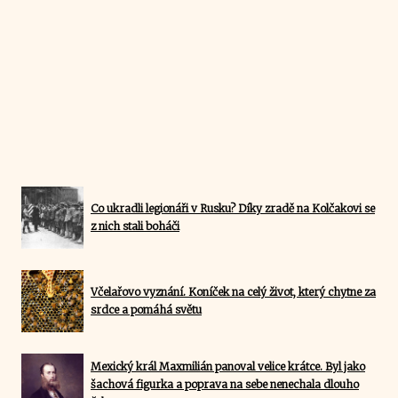
Co ukradli legionáři v Rusku? Díky zradě na Kolčakovi se
z nich stali boháči
Včelařovo vyznání. Koníček na celý život, který chytne za
srdce a pomáhá světu
Mexický král Maxmilián panoval velice krátce. Byl jako
šachová figurka a poprava na sebe nenechala dlouho