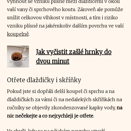
vyhnout se vzniku plísně mezi dlaždicemi v okolí
vaší vany či sprchového koutu. Zároveň ale pomůže
snížit celkovou vlhkost v místnosti, a tím i riziko
vzniku plísně na jakémkoliv dalším povrchu ve vaší
koupelně
.
Jak vyčistit zašlé hrnky do
dvou minut
Otřete dlaždičky i skříňky
Pokud jste si dopřáli delší koupel či sprchu a na
dlaždičkách za vámi či na nedalekých skříňkách na
ručníky se objevily zkondenzované kapky vody,
na
nic nečekejte a co nejrychleji je otřete
.
Ve chvíli, kdy se na nějakém povrchu utvoří