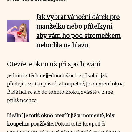
Jak vybrat vánoční dárek pro
manželku nebo přítelkyni,
aby vám ho pod stromečkem
nehodila na hlavu
Otevřete okno už při sprchování
Jedním z těch nejjednodušších způsobů, jak
předejít vzniku plísně v
koupelně
, je otevření okna.
Řadě lidí se ale do tohoto kroku, zvláště v zimě,
příliš nechce.
Ideální je totiž okno otevřít již v momentě, kdy
koupelnu používáte.
Pokud totiž koupelí či
sprchováním trávíte větší množství času, může se