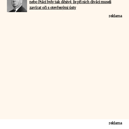
nebo Ptáci byly tak děsivé, že při nich diváci museli
zavírat oči s otevřenými ústy
reklama
reklama