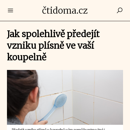
čtidoma.cz
Open main menu
Jak spolehlivě předejít
vzniku plísně ve vaší
koupelně
Předejít vzniku plísně v koupelně vám pomůže mimo jiné i