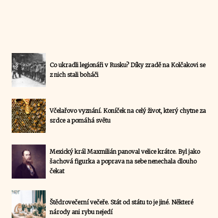
Co ukradli legionáři v Rusku? Díky zradě na Kolčakovi se
z nich stali boháči
Včelařovo vyznání. Koníček na celý život, který chytne za
srdce a pomáhá světu
Mexický král Maxmilián panoval velice krátce. Byl jako
šachová figurka a poprava na sebe nenechala dlouho
čekat
Štědrovečerní večeře. Stát od státu to je jiné. Některé
národy ani rybu nejedí