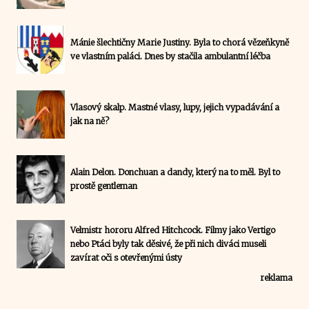
Mánie šlechtičny Marie Justiny. Byla to chorá vězeňkyně
ve vlastním paláci. Dnes by stačila ambulantní léčba
Vlasový skalp. Mastné vlasy, lupy, jejich vypadávání a
jak na ně?
Alain Delon. Donchuan a dandy, který na to měl. Byl to
prostě gentleman
Velmistr hororu Alfred Hitchcock. Filmy jako Vertigo
nebo Ptáci byly tak děsivé, že při nich diváci museli
zavírat oči s otevřenými ústy
reklama