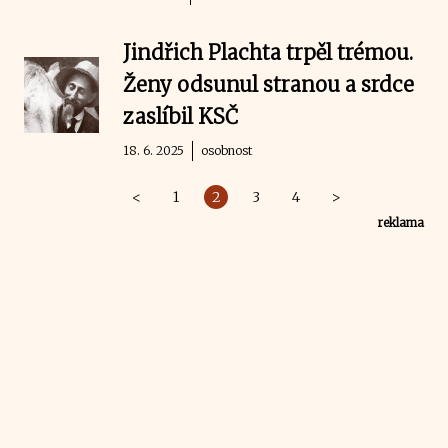
Jindřich Plachta trpěl trémou.
Ženy odsunul stranou a srdce
zaslíbil KSČ
18. 6. 2025
osobnost
<
1
2
3
4
>
reklama