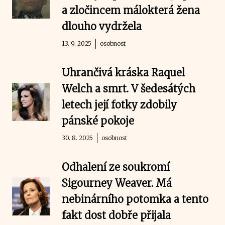
a zločincem málokterá žena
dlouho vydržela
13. 9. 2025
osobnost
Uhrančivá kráska Raquel
Welch a smrt. V šedesátých
letech její fotky zdobily
pánské pokoje
30. 8. 2025
osobnost
Odhalení ze soukromí
Sigourney Weaver. Má
nebinárního potomka a tento
fakt dost dobře přijala