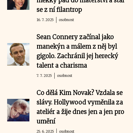
měkký pád do mateřství a stal
se z ní filantrop
16. 7. 2025
osobnost
Sean Connery začínal jako
manekýn a málem z něj byl
gigolo. Zachránil jej herecký
talent a charisma
7. 7. 2025
osobnost
Co dělá Kim Novak? Vzdala se
slávy. Hollywood vyměnila za
ateliér a žije dnes jen a jen pro
umění
25. 6. 2025
osobnost