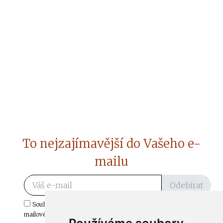
To nejzajímavější do Vašeho e-
mailu
Odebírat
Souhlasím s odběrem důležitých zpráv ze ČtiDoma.cz do mé e-
mailové schránky.