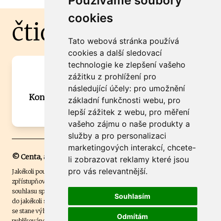
Používáme soubory
cookies
čtidoma.cz
Tato webová stránka používá
cookies a další sledovací
technologie ke zlepšení vašeho
Máte zajímavou informaci? Chcete
zážitku z prohlížení pro
spolupracovat?
následující účely:
pro umožnění
Kontaktujte šéfredaktora Martina Chalupu:
základní funkčnosti webu
,
pro
chalupa@ctidoma.cz
lepší zážitek z webu
,
pro měření
vašeho zájmu o naše produkty a
služby a pro personalizaci
marketingových interakcí
,
chcete-
© Centa, a.s.
li zobrazovat reklamy které jsou
pro vás relevantnější
.
Jakékoli použití obsahu včetně převzetí, šíření či dalšího užití a
zpřístupňování textových či obrazových materiálů bez písemného
souhlasu společnosti Centa,a.s. je zakázáno. Čtenář svým přihlášením
Souhlasím
do jakékoli soutěže na našem webu dává souhlas s tím, že v případě, že
se stane výhercem této soutěže, může být jeho jméno na webu
Odmítám
publikováno. Centa, a.s. využívala licenci ČTK a využívá fotografie z